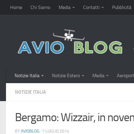
Home
Chi Siamo
Media
Contatti
Pubblicità
Notizie Italia
Notizie Estero
Media
Aeroport
NOTIZIE ITALIA
Bergamo: Wizzair, in nove
BY
AVIOBLOG
· 7 LUGLIO 2014