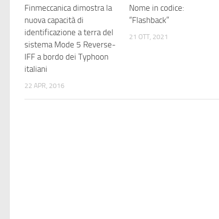
Finmeccanica dimostra la
Nome in codice:
nuova capacità di
“Flashback”
identificazione a terra del
21 OTT, 2021
sistema Mode 5 Reverse-
IFF a bordo dei Typhoon
italiani
22 APR, 2016