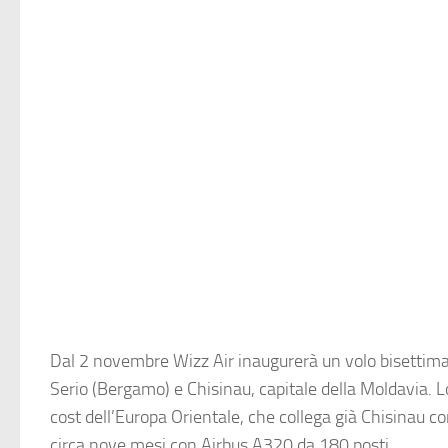
Dal 2 novembre Wizz Air inaugurerà un volo bisettiman
Serio (Bergamo) e Chisinau, capitale della Moldavia. 
cost dell’Europa Orientale, che collega già Chisinau 
circa nove mesi con Airbus A320 da 180 posti.