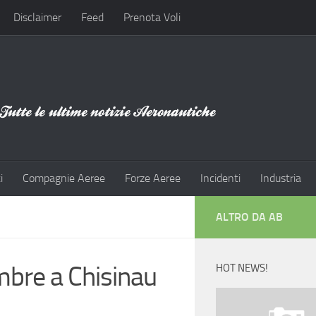
Disclaimer
Feed
Prenota Voli
i
Compagnie Aeree
Forze Aeree
Incidenti
Industria
ALTRO DA AB
mbre a Chisinau
HOT NEWS!