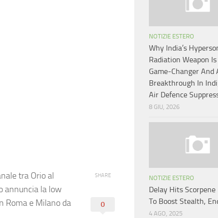
NOTIZIE ESTERO
Why India’s Hyperson
Radiation Weapon Is
Game-Changer And A 
Breakthrough In Ind
Air Defence Suppres
8 GIU, 2026
ale tra Orio al
SHARE
NOTIZIE ESTERO
Lo annuncia la low
Delay Hits Scorpene 
To Boost Stealth, E
con Roma e Milano da
0
4 AGO, 2025