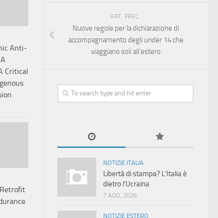
ART. PREC.
Nuove regole per la dichiarazione di
accompagnamento degli under 14 che
ic Anti-
viaggiano soli all’estero
 A
Critical
igenous
sion
NOTIZIE ITALIA
Libertà di stampa? L’Italia è
dietro l’Ucraina
Retrofit
7 AGO, 2026
ndurance
NOTIZIE ESTERO