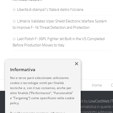
Libertà di stampa? L’Italia è dietro l’Ucraina
L3Harris Validates Viper Shield Electronic Warfare System
to Improve F-16 Threat Detection and Protection
Last Polish F-35PL Fighter Jet Built in the US Completed
Before Production Moves to Italy
×
Informativa
Noi e terze parti selezionate utilizziamo
cookie o tecnologie simili per finalità
Home
C
tecniche e, con il tuo consenso, anche per
altre finalità (“Performance”, “Funzionalità”
e “Targeting”) come specificato nella cookie
2014-2026 AvioBlog - Creazione Siti Internet by
LowCostWeb.IT 
policy.
Questo blog non rappresenta una testata giornalistica in quanto
periodicità. Non può pertanto considerarsi un prodotto editoriale 