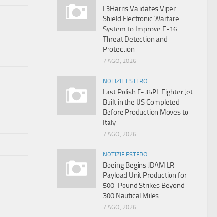
L3Harris Validates Viper
Shield Electronic Warfare
System to Improve F-16
Threat Detection and
Protection
7 AGO, 2026
NOTIZIE ESTERO
Last Polish F-35PL Fighter Jet
Built in the US Completed
Before Production Moves to
Italy
7 AGO, 2026
NOTIZIE ESTERO
Boeing Begins JDAM LR
Payload Unit Production for
500-Pound Strikes Beyond
300 Nautical Miles
7 AGO, 2026