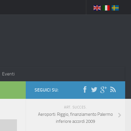
Eventi
SEGUICI SU:
ART. SUCCES.
Aeroporti: Riggio, finanziamento Palermo
inferiore accordi 2009