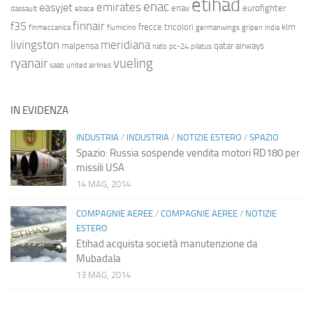
etihad
enac
emirates
easyjet
enav
eurofighter
dassault
ebace
finnair
f35
frecce tricolori
klm
finmeccanica
fiumicino
germanwings
gripen
india
livingston
meridiana
malpensa
qatar airways
nato
pc-24
pilatus
ryanair
vueling
saab
united airlines
IN EVIDENZA
INDUSTRIA
/
INDUSTRIA
/
NOTIZIE ESTERO
/
SPAZIO
Spazio: Russia sospende vendita motori RD180 per
missili USA
14 MAG, 2014
COMPAGNIE AEREE
/
COMPAGNIE AEREE
/
NOTIZIE
ESTERO
Etihad acquista società manutenzione da
Mubadala
13 MAG, 2014