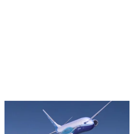
Industria
Notizie Estero
Compagnie Aeree
Forze Aeree
Industria
Media
Video
Aeroporti
Compagnie Aeree
Forze Aeree
Incidenti
Industria