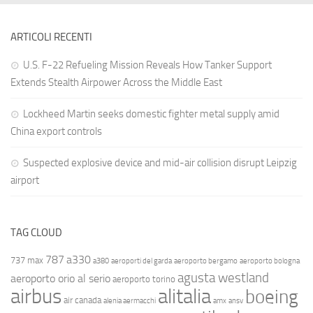
ARTICOLI RECENTI
U.S. F-22 Refueling Mission Reveals How Tanker Support
Extends Stealth Airpower Across the Middle East
Lockheed Martin seeks domestic fighter metal supply amid
China export controls
Suspected explosive device and mid-air collision disrupt Leipzig
airport
TAG CLOUD
787
a330
737 max
a380
aeroporti del garda
aeroporto bergamo
aeroporto bologna
agusta westland
aeroporto orio al serio
aeroporto torino
airbus
alitalia
boeing
air canada
alenia aermacchi
amx
ansv