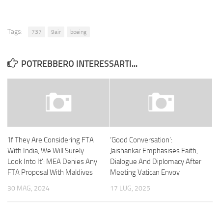
Tags:
737
9air
boeing
POTREBBERO INTERESSARTI...
‘If They Are Considering FTA
‘Good Conversation’:
With India, We Will Surely
Jaishankar Emphasises Faith,
Look Into It’: MEA Denies Any
Dialogue And Diplomacy After
FTA Proposal With Maldives
Meeting Vatican Envoy
30 MAG, 2024
17 LUG, 2025