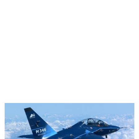
Industria
Notizie Estero
Compagnie Aeree
Forze Aeree
Industria
Media
Video
Aeroporti
Compagnie Aeree
Forze Aeree
Incidenti
Industria