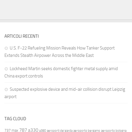
ARTICOLI RECENTI
U.S. F-22 Refueling Mission Reveals How Tanker Support
Extends Stealth Airpower Across the Middle East
Lockheed Martin seeks domestic fighter metal supply amid
China export controls
Suspected explosive device and mid-air collision disrupt Leipzig
airport
TAG CLOUD
787
a330
737 max
a380
aeroporti del garda
aeroporto bergamo
aeroporto bologna