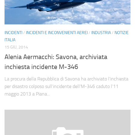
Eventi
INCIDENTI
/
INCIDENTI E INCONVENIENTI AEREI
/
INDUSTRIA
/
NOTIZIE
ITALIA
15 GIU, 2014
Alenia Aermacchi: Savona, archiviata
inchiesta incidente M-346
La procura della Repubblica di Savona ha archiviato l’inchiesta
per disastro colposo sull’incidente dell’M-346 caduto l’11
maggio 2013 a Piana...