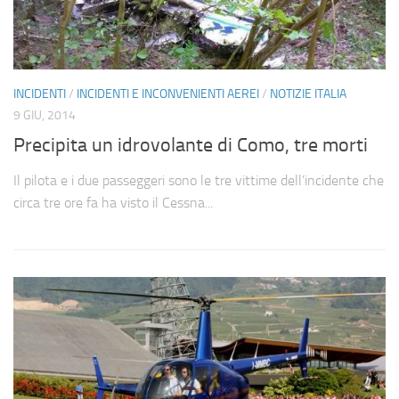
INCIDENTI
/
INCIDENTI E INCONVENIENTI AEREI
/
NOTIZIE ITALIA
9 GIU, 2014
Precipita un idrovolante di Como, tre morti
Il pilota e i due passeggeri sono le tre vittime dell’incidente che
circa tre ore fa ha visto il Cessna...