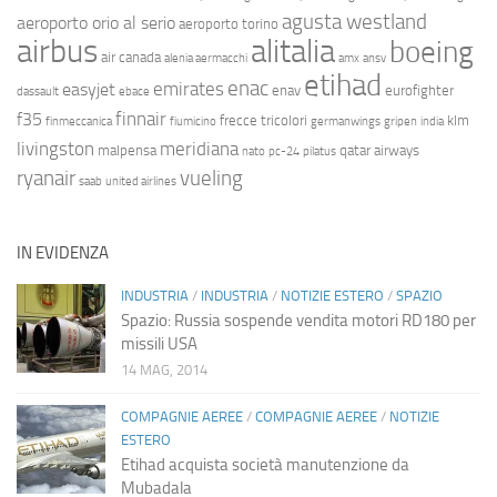
agusta westland
aeroporto orio al serio
aeroporto torino
airbus
alitalia
boeing
air canada
alenia aermacchi
amx
ansv
etihad
enac
emirates
easyjet
enav
eurofighter
dassault
ebace
finnair
f35
frecce tricolori
klm
finmeccanica
fiumicino
germanwings
gripen
india
livingston
meridiana
malpensa
qatar airways
nato
pc-24
pilatus
ryanair
vueling
saab
united airlines
IN EVIDENZA
INDUSTRIA
/
INDUSTRIA
/
NOTIZIE ESTERO
/
SPAZIO
Spazio: Russia sospende vendita motori RD180 per
missili USA
14 MAG, 2014
COMPAGNIE AEREE
/
COMPAGNIE AEREE
/
NOTIZIE
ESTERO
Etihad acquista società manutenzione da
Mubadala