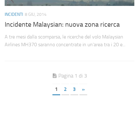
INCIDENTI
8 GIU, 2014
Incidente Malaysian: nuova zona ricerca
A tre mesi dalla scomparsa, le ricerche del volo Malaysian
Airlines MH370 saranno concentrate in un’area tra i 20 e...
Pagina 1 di 3
1
2
3
»