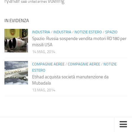
ryanair
vueling
saab
united airlines
IN EVIDENZA
INDUSTRIA
/
INDUSTRIA
/
NOTIZIE ESTERO
/
SPAZIO
Spazio: Russia sospende vendita motori RD180 per
missili USA
14 MAG, 2014
COMPAGNIE AEREE
/
COMPAGNIE AEREE
/
NOTIZIE
ESTERO
Etihad acquista società manutenzione da
Mubadala
13 MAG, 2014