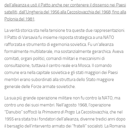
dell’alleanza e usò il Patto anche per contenere il dissenso nei Paesi
satelliti, dall’Ungheria del 1956 alla Cecoslovacchia del 1968, fino alla
Polonia del 1981
.
La verità storica sta nella tensione tra queste due rappresentazioni.
Il Patto di Varsavia fu insieme risposta strategica a una NATO
rafforzata e strumento di egemonia sovietica. Fu un’alleanza
formalmente multilaterale, ma sostanzialmente gerarchica. Aveva
comitati, organi politici, comandi militari e meccanismi di
consultazione; tuttavia il centro reale era Mosca. Il comando
comune era nella capitale sovietica e gli stati maggiori dei Paesi
membri erano subordinati alla struttura dello Stato maggiore
generale delle Forze armate sovietiche.
La sua più grande operazione militare non fu contro la NATO, ma
contro uno dei suoi membri. Nell’agosto 1968, l’operazione
“Danubio” soffocò la
Primavera di Praga
. La Cecoslovacchia, che nel
1955 era stata tra i fondatori dell’alleanza, divenne tredici anni dopo
il bersaglio dell’intervento armato dei “fratelli” socialisti. La Romania