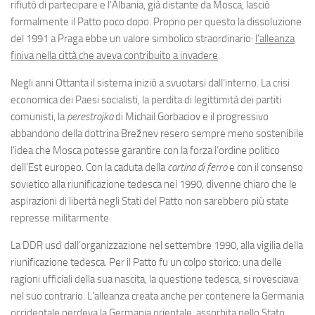
rifiutò di partecipare e l’Albania, già distante da Mosca, lasciò
formalmente il Patto poco dopo. Proprio per questo la dissoluzione
del 1991 a Praga ebbe un valore simbolico straordinario:
l’alleanza
finiva nella città che aveva contribuito a invadere
.
Negli anni Ottanta il sistema iniziò a svuotarsi dall’interno. La crisi
economica dei Paesi socialisti, la perdita di legittimità dei partiti
comunisti, la
perestrojka
di Michail Gorbaciov e il progressivo
abbandono della dottrina Brežnev resero sempre meno sostenibile
l’idea che Mosca potesse garantire con la forza l’ordine politico
dell’Est europeo. Con la caduta della
cortina di ferro
e con il consenso
sovietico alla riunificazione tedesca nel 1990, divenne chiaro che le
aspirazioni di libertà negli Stati del Patto non sarebbero più state
represse militarmente.
La DDR uscì dall’organizzazione nel settembre 1990, alla vigilia della
riunificazione tedesca. Per il Patto fu un colpo storico: una delle
ragioni ufficiali della sua nascita, la questione tedesca, si rovesciava
nel suo contrario. L’alleanza creata anche per contenere la Germania
occidentale perdeva la Germania orientale, assorbita nello Stato