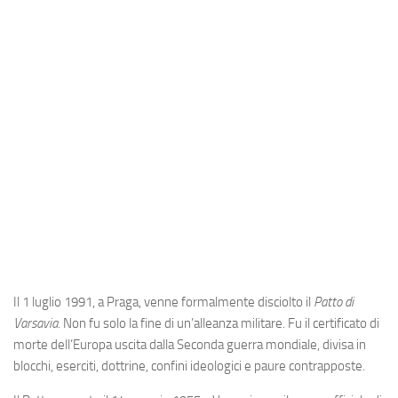
Industria
Notizie Estero
Compagnie Aeree
Forze Aeree
Industria
Media
Video
Aeroporti
Compagnie Aeree
Forze Aeree
Il 1 luglio 1991, a Praga, venne formalmente disciolto il
Patto di
Varsavia
. Non fu solo la fine di un’alleanza militare. Fu il certificato di
Incidenti
morte dell’Europa uscita dalla Seconda guerra mondiale, divisa in
Industria
blocchi, eserciti, dottrine, confini ideologici e paure contrapposte.