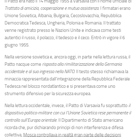
Eventi
Il Patto era nato il 14 maggio 1955 a Varsavia con il nome ufficiale di
Trattato di amicizia, cooperazione e mutua assistenza
. I firmatari erano
Unione Sovietica, Albania, Bulgaria, Cecoslovacchia, Repubblica
Democratica Tedesca, Ungheria, Polonia e Romania. Il trattato
venne registrato presso le Nazioni Unite e indicava come testi
autentici il russo, il polacco, il tedesco e il ceco. Entrò in vigore il 6
giugno 1955.
Nella versione sovietica e, ancora oggi, in parte nella lettura russa, il
Patto nacque come
risposta alla rimilitarizzazione della Germania
occidentale e al suo ingresso nella NATO
. Il testo stesso richiamava la
minaccia rappresentata dall’integrazione della Repubblica Federale
Tedesca nel blocco nordatlantico e si presentava come uno
strumento difensivo per la sicurezza europea.
Nella lettura occidentale, invece, il Patto di Varsavia fu soprattutto
il
dispositivo politico-militare con cui l’Unione Sovietica rese permanente il
controllo sull’Europa orientale
. Il Dipartimento di Stato americano
ricorda che, pur dichiarando principi di non interferenza e difesa
collettiva,
Mosca controllava in realtà gran parte delle decisioni