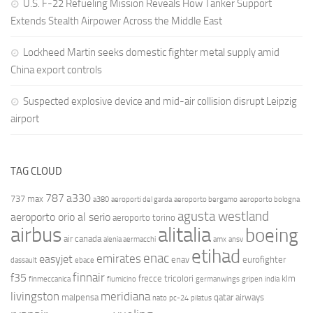
U.S. F-22 Refueling Mission Reveals How Tanker Support
Extends Stealth Airpower Across the Middle East
Lockheed Martin seeks domestic fighter metal supply amid
China export controls
Suspected explosive device and mid-air collision disrupt Leipzig
airport
TAG CLOUD
787
a330
737 max
a380
aeroporti del garda
aeroporto bergamo
aeroporto bologna
agusta westland
aeroporto orio al serio
aeroporto torino
airbus
alitalia
boeing
air canada
alenia aermacchi
amx
ansv
etihad
enac
emirates
easyjet
enav
eurofighter
dassault
ebace
finnair
f35
frecce tricolori
klm
finmeccanica
fiumicino
germanwings
gripen
india
livingston
meridiana
malpensa
qatar airways
nato
pc-24
pilatus