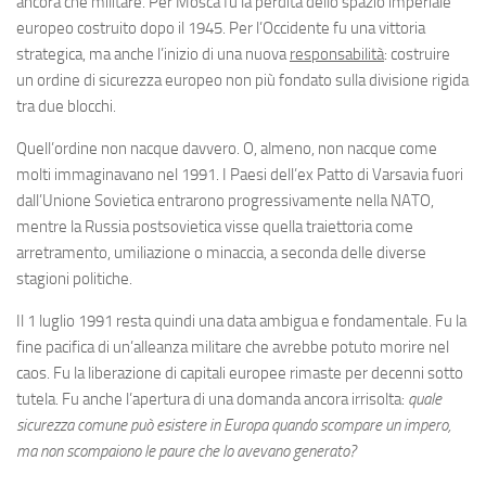
ancora che militare. Per Mosca fu la perdita dello spazio imperiale
europeo costruito dopo il 1945. Per l’Occidente fu una vittoria
strategica, ma anche l’inizio di una nuova
responsabilità
: costruire
un ordine di sicurezza europeo non più fondato sulla divisione rigida
tra due blocchi.
Quell’ordine non nacque davvero. O, almeno, non nacque come
molti immaginavano nel 1991. I Paesi dell’ex Patto di Varsavia fuori
dall’Unione Sovietica entrarono progressivamente nella NATO,
mentre la Russia postsovietica visse quella traiettoria come
arretramento, umiliazione o minaccia, a seconda delle diverse
stagioni politiche.
Il 1 luglio 1991 resta quindi una data ambigua e fondamentale. Fu la
fine pacifica di un’alleanza militare che avrebbe potuto morire nel
caos. Fu la liberazione di capitali europee rimaste per decenni sotto
tutela. Fu anche l’apertura di una domanda ancora irrisolta:
quale
sicurezza comune può esistere in Europa quando scompare un impero,
ma non scompaiono le paure che lo avevano generato?