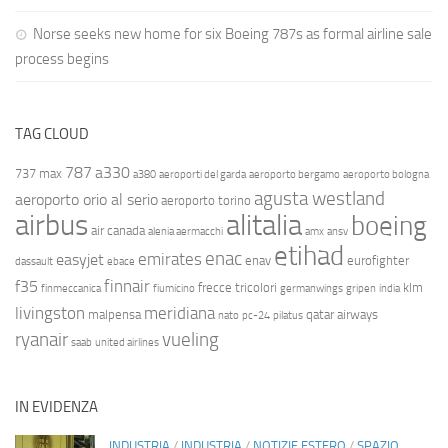
Norse seeks new home for six Boeing 787s as formal airline sale
process begins
TAG CLOUD
787
a330
737 max
a380
aeroporti del garda
aeroporto bergamo
aeroporto bologna
agusta westland
aeroporto orio al serio
aeroporto torino
airbus
alitalia
boeing
air canada
alenia aermacchi
amx
ansv
etihad
enac
emirates
easyjet
enav
eurofighter
dassault
ebace
finnair
f35
frecce tricolori
klm
finmeccanica
fiumicino
germanwings
gripen
india
livingston
meridiana
malpensa
qatar airways
nato
pc-24
pilatus
ryanair
vueling
saab
united airlines
IN EVIDENZA
INDUSTRIA
/
INDUSTRIA
/
NOTIZIE ESTERO
/
SPAZIO