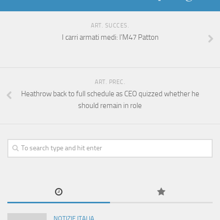
ART. SUCCES.
I carri armati medi: l’M47 Patton
ART. PREC.
Heathrow back to full schedule as CEO quizzed whether he
should remain in role
NOTIZIE ITALIA