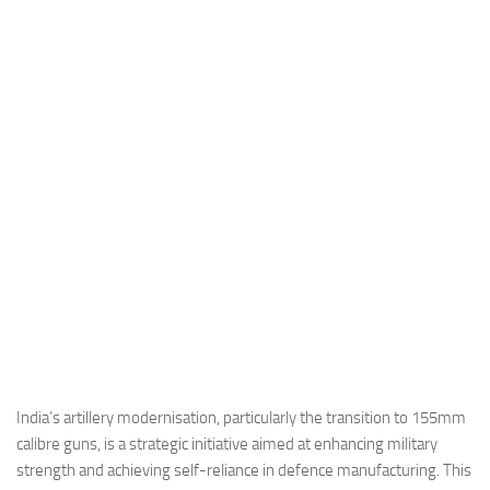
Industria
Notizie Estero
Compagnie Aeree
Forze Aeree
Industria
Media
Video
Aeroporti
Compagnie Aeree
Forze Aeree
Incidenti
India’s artillery modernisation, particularly the transition to 155mm
calibre guns, is a strategic initiative aimed at enhancing military
Industria
strength and achieving self-reliance in defence manufacturing. This