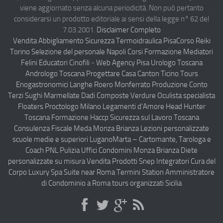
viene aggiornato senza alcuna periodicità. Non può pertanto
Compagnie Aeree
considerarsi un prodotto editoriale ai sensi della legge n° 62 del
Forze Aeree
7.03.2001.
Disclaimer Completo
Vendita Abbigliamento Sicurezza
Termoidraulica Pisa
Corso Reiki
Industria
Torino
Selezione del personale Napoli
Corsi Formazione Mediatori
Notizie Italia
Felini Educatori Cinofili
-
Web Agency Pisa
Urologo Toscana
Andrologo Toscana
Progettare Casa Canton Ticino
Tours
Aeronautica Civile
Enogastronomici Langhe Roero Monferrato
Produzione Conto
Aeronautica Militare
Terzi Sughi Marmellate Dadi Composte Verdure
Oculista specialista
Floaters
Proctologo Milano
Legamenti d'Amore
Head Hunter
Aeroporti
Toscana
Formazione Haccp Sicurezza sul Lavoro Toscana
Compagnie Aeree
Consulenza Fiscale Meda Monza Brianza
Lezioni personalizzate
scuole medie e superiori Lugano
Marta – Cartomante, Tarologa e
Forze Aeree
Coach PNL
Pulizia Uffici Condomini Monza Brianza
Diete
Incidenti e inconvenienti aerei
personalizzate su misura
Vendita Prodotti Snep Integratori Cura del
Corpo
Luxury Spa Suite near Roma Termini Station
Amministratore
Industria
di Condominio a Roma
tours organizzati Sicilia
Disclaimer