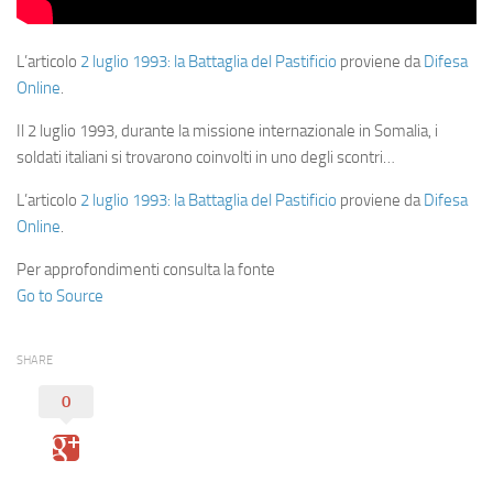
L’articolo
2 luglio 1993: la Battaglia del Pastificio
proviene da
Difesa
Online
.
Il 2 luglio 1993, durante la missione internazionale in Somalia, i
soldati italiani si trovarono coinvolti in uno degli scontri…
L’articolo
2 luglio 1993: la Battaglia del Pastificio
proviene da
Difesa
Online
.
Per approfondimenti consulta la fonte
Go to Source
SHARE
0