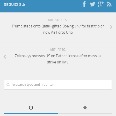
SEGUICI SU:
ART. SUCCES.
Trump steps onto Qatar-gifted Boeing 747 for first trip on
new Air Force One
ART. PREC.
Zelenskyy presses US on Patriot license after massive
strike on Kyiv