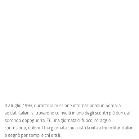
Industria
Notizie Estero
Compagnie Aeree
Forze Aeree
Industria
Media
Video
Aeroporti
Compagnie Aeree
Forze Aeree
Il 2 luglio 1993, durante la missione internazionale in Somalia, i
soldati italiani si trovarono coinvolti in uno degli scontri più duri dal
Incidenti
secondo dopoguerra. Fu una giornata di fuoco, coraggio,
Industria
confusione, dolore. Una giornata che costò la vita a tre militari italiani
e segnò per sempre chi era lì.