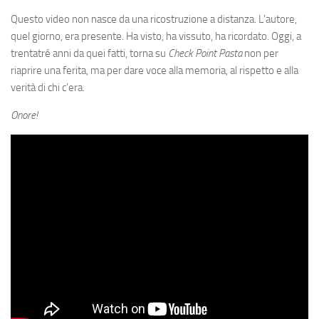
Eventi
Questo video non nasce da una ricostruzione a distanza. L’autore,
quel giorno, era presente. Ha visto, ha vissuto, ha ricordato. Oggi, a
trentatré anni da quei fatti, torna su
Check Point Pasta
non per
riaprire una ferita, ma per dare voce alla memoria, al rispetto e alla
verità di chi c’era.
Onore!