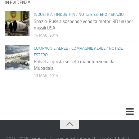
IN EVIDENZA
INDUSTRIA
/
INDUSTRIA
/
NOTIZIE ESTERO
/
SPAZIO
Spazio: Russia sospende vendita motori RD180 per
missili USA
14 MAG, 2014
COMPAGNIE AEREE
/
COMPAGNIE AEREE
/
NOTIZIE
ESTERO
Etihad acquista società manutenzione da
Mubadala
13 MAG, 2014
Home
Chi Siamo
2014-2026 AvioBlog - Creazione Siti Internet by
LowCostWeb.IT -