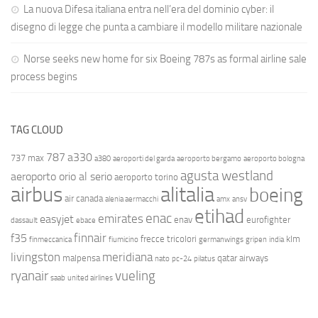
La nuova Difesa italiana entra nell’era del dominio cyber: il
disegno di legge che punta a cambiare il modello militare nazionale
Norse seeks new home for six Boeing 787s as formal airline sale
process begins
TAG CLOUD
787
a330
737 max
a380
aeroporti del garda
aeroporto bergamo
aeroporto bologna
agusta westland
aeroporto orio al serio
aeroporto torino
airbus
alitalia
boeing
air canada
alenia aermacchi
amx
ansv
etihad
enac
emirates
easyjet
enav
eurofighter
dassault
ebace
finnair
f35
frecce tricolori
klm
finmeccanica
fiumicino
germanwings
gripen
india
livingston
meridiana
malpensa
qatar airways
nato
pc-24
pilatus
ryanair
vueling
saab
united airlines