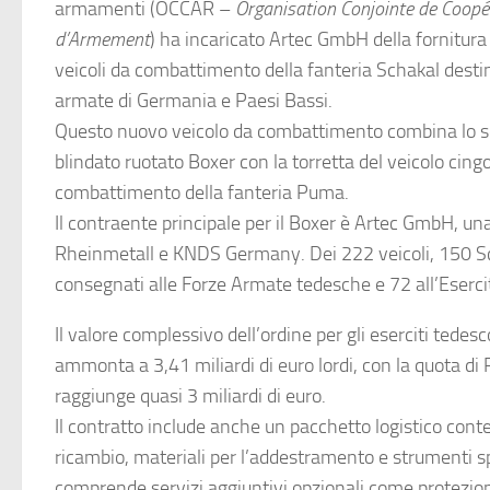
armamenti (OCCAR –
Organisation Conjointe de Coopé
d’Armement
) ha incaricato Artec GmbH della fornitura 
veicoli da combattimento della fanteria Schakal destin
armate di Germania e Paesi Bassi.
Questo nuovo veicolo da combattimento combina lo sc
blindato ruotato Boxer con la torretta del veicolo cing
combattimento della fanteria Puma.
Il contraente principale per il Boxer è Artec GmbH, una
Rheinmetall e KNDS Germany. Dei 222 veicoli, 150 S
consegnati alle Forze Armate tedesche e 72 all’Eserci
Il valore complessivo dell’ordine per gli eserciti tedes
ammonta a 3,41 miliardi di euro lordi, con la quota di
raggiunge quasi 3 miliardi di euro.
Il contratto include anche un pacchetto logistico cont
ricambio, materiali per l’addestramento e strumenti spe
comprende servizi aggiuntivi opzionali come protezio