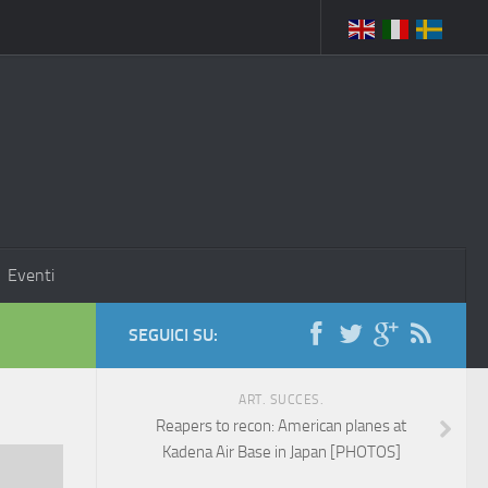
Eventi
SEGUICI SU:
ART. SUCCES.
Reapers to recon: American planes at
Kadena Air Base in Japan [PHOTOS]