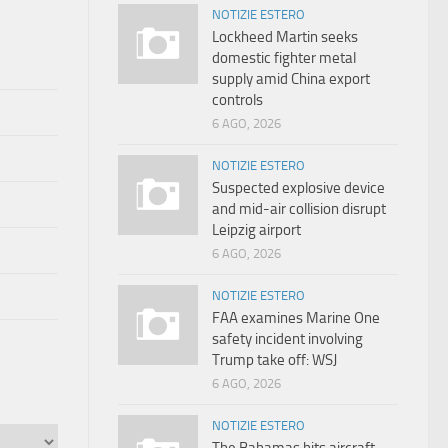
NOTIZIE ESTERO
Lockheed Martin seeks
domestic fighter metal
supply amid China export
controls
6 AGO, 2026
NOTIZIE ESTERO
Suspected explosive device
and mid-air collision disrupt
Leipzig airport
6 AGO, 2026
NOTIZIE ESTERO
FAA examines Marine One
safety incident involving
Trump take off: WSJ
6 AGO, 2026
NOTIZIE ESTERO