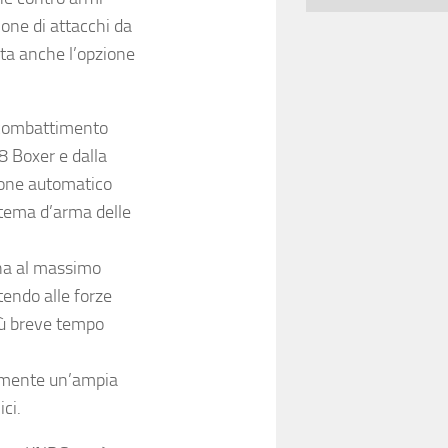
ione di attacchi da
sta anche l’opzione
a combattimento
8 Boxer e dalla
none automatico
stema d’arma delle
ina al massimo
tendo alle forze
iù breve tempo
cemente un’ampia
ci.