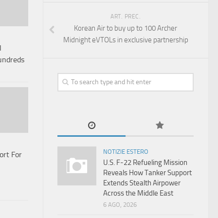
ART. PREC.
Korean Air to buy up to 100 Archer
Midnight eVTOLs in exclusive partnership
l
undreds
NOTIZIE ESTERO
ort For
U.S. F-22 Refueling Mission
Reveals How Tanker Support
Extends Stealth Airpower
Across the Middle East
6 AGO, 2026