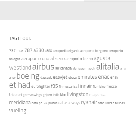
TAG CLOUD
787
a330
737 max
a380
aeroporti del garda
aeroporto bergamo
aeroporto
agusta
aeroporto orio al serio
aeroporto torino
bologna
airbus
alitalia
westland
air canada
alenia aermacchi
amx
boeing
enac
emirates
easyjet
enav
ansv
dassault
ebace
etihad
finnair
f35
eurofighter
frecce
finmeccanica
fiumicino
livingston
tricolori
klm
malpensa
germanwings
gripen
india
ryanair
meridiana
qatar airways
nato
pc-24
pilatus
saab
united airlines
vueling