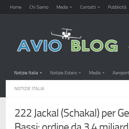
Home
Chi Siamo
Media
Contatti
Pubblicità
Notizie Italia
Notizie Estero
Media
Aeroport
NOTIZIE ITALIA
222 Jackal (Schakal) per G
Bassi: ordine da 3,4 miliard