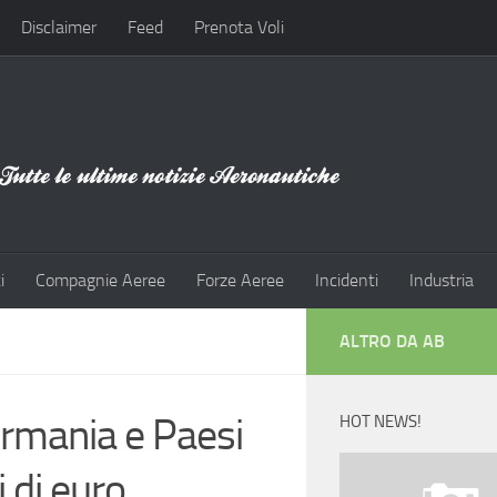
Disclaimer
Feed
Prenota Voli
i
Compagnie Aeree
Forze Aeree
Incidenti
Industria
ALTRO DA AB
ermania e Paesi
HOT NEWS!
i di euro