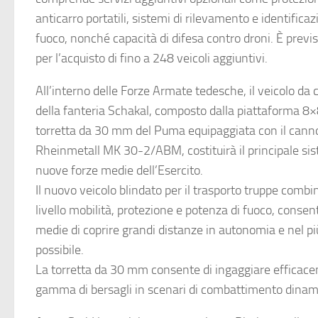
anticarro portatili, sistemi di rilevamento e identificaz
fuoco, nonché capacità di difesa contro droni. È previ
per l’acquisto di fino a 248 veicoli aggiuntivi.
All’interno delle Forze Armate tedesche, il veicolo d
della fanteria Schakal, composto dalla piattaforma 8×
torretta da 30 mm del Puma equipaggiata con il can
Rheinmetall MK 30-2/ABM, costituirà il principale si
nuove forze medie dell’Esercito.
Il nuovo veicolo blindato per il trasporto truppe comb
livello mobilità, protezione e potenza di fuoco, consen
medie di coprire grandi distanze in autonomia e nel p
possibile.
La torretta da 30 mm consente di ingaggiare effica
gamma di bersagli in scenari di combattimento dinami