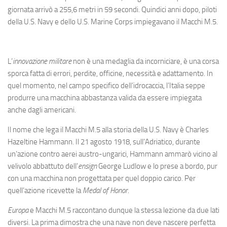
giornata arrivò a 255,6 metri in 59 secondi. Quindici anni dopo, piloti
della U.S. Navy e dello U.S. Marine Corps impiegavano il Macchi M.5.
L’
innovazione militare
non è una medaglia da incorniciare, è una corsa
sporca fatta di errori, perdite, officine, necessità e adattamento. In
quel momento, nel campo specifico dell’idrocaccia, l’Italia seppe
produrre una macchina abbastanza valida da essere impiegata
anche dagli americani.
Il nome che lega il Macchi M.5 alla storia della U.S. Navy è Charles
Hazeltine Hammann. Il 21 agosto 1918, sull’Adriatico, durante
un’azione contro aerei austro-ungarici, Hammann ammarò vicino al
velivolo abbattuto dell’
ensign
George Ludlow e lo prese a bordo, pur
con una macchina non progettata per quel doppio carico. Per
quell’azione ricevette la
Medal of Honor
.
Europa
e Macchi M.5 raccontano dunque la stessa lezione da due lati
diversi. La prima dimostra che una nave non deve nascere perfetta