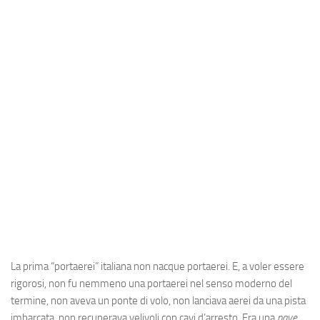
Industria
Notizie Estero
Compagnie Aeree
Forze Aeree
Industria
Media
Video
Aeroporti
Compagnie Aeree
Forze Aeree
La prima “portaerei” italiana non nacque portaerei. E, a voler essere
Incidenti
rigorosi, non fu nemmeno una portaerei nel senso moderno del
Industria
termine, non aveva un ponte di volo, non lanciava aerei da una pista
imbarcata, non recuperava velivoli con cavi d’arresto. Era una
nave