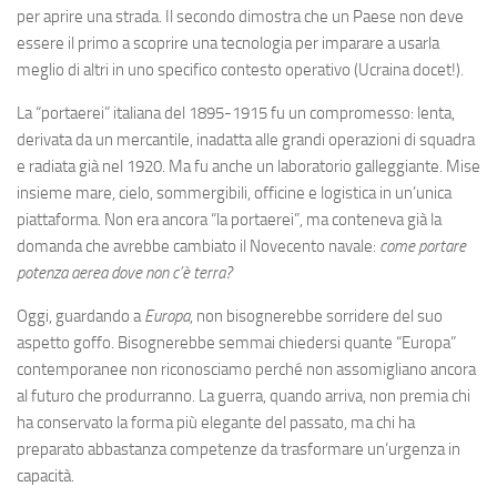
per aprire una strada. Il secondo dimostra che un Paese non deve
essere il primo a scoprire una tecnologia per imparare a usarla
meglio di altri in uno specifico contesto operativo (Ucraina docet!).
La “portaerei” italiana del 1895-1915 fu un compromesso: lenta,
derivata da un mercantile, inadatta alle grandi operazioni di squadra
e radiata già nel 1920. Ma fu anche un laboratorio galleggiante. Mise
insieme mare, cielo, sommergibili, officine e logistica in un’unica
piattaforma. Non era ancora “la portaerei”, ma conteneva già la
domanda che avrebbe cambiato il Novecento navale:
come portare
potenza aerea dove non c’è terra?
Oggi, guardando a
Europa
, non bisognerebbe sorridere del suo
aspetto goffo. Bisognerebbe semmai chiedersi quante “Europa”
contemporanee non riconosciamo perché non assomigliano ancora
al futuro che produrranno. La guerra, quando arriva, non premia chi
ha conservato la forma più elegante del passato, ma chi ha
preparato abbastanza competenze da trasformare un’urgenza in
capacità.