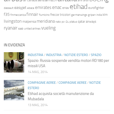
air canada
alenia aermacchi
amx
ansv
etihad
enac
emirates
easyjet
enav
eurofighter
dassault
ebace
finnair
f35
frecce tricolori
klm
finmeccanica
fiumicino
germanwings
gripen
india
livingston
meridiana
malpensa
qatar airways
nato
pc-24
pilatus
ryanair
vueling
saab
united airlines
IN EVIDENZA
INDUSTRIA
/
INDUSTRIA
/
NOTIZIE ESTERO
/
SPAZIO
Spazio: Russia sospende vendita motori RD180 per
missili USA
14 MAG, 2014
COMPAGNIE AEREE
/
COMPAGNIE AEREE
/
NOTIZIE
ESTERO
Etihad acquista società manutenzione da
Mubadala
13 MAG, 2014