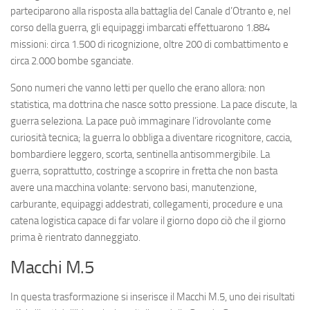
parteciparono alla risposta alla battaglia del Canale d’Otranto e, nel
corso della guerra, gli equipaggi imbarcati effettuarono 1.884
missioni: circa 1.500 di ricognizione, oltre 200 di combattimento e
circa 2.000 bombe sganciate.
Sono numeri che vanno letti per quello che erano allora: non
statistica, ma dottrina che nasce sotto pressione. La pace discute, la
guerra seleziona. La pace può immaginare l’idrovolante come
curiosità tecnica; la guerra lo obbliga a diventare ricognitore, caccia,
bombardiere leggero, scorta, sentinella antisommergibile. La
guerra, soprattutto, costringe a scoprire in fretta che non basta
avere una macchina volante: servono basi, manutenzione,
carburante, equipaggi addestrati, collegamenti, procedure e una
catena logistica capace di far volare il giorno dopo ciò che il giorno
prima è rientrato danneggiato.
Macchi M.5
In questa trasformazione si inserisce il Macchi M.5, uno dei risultati