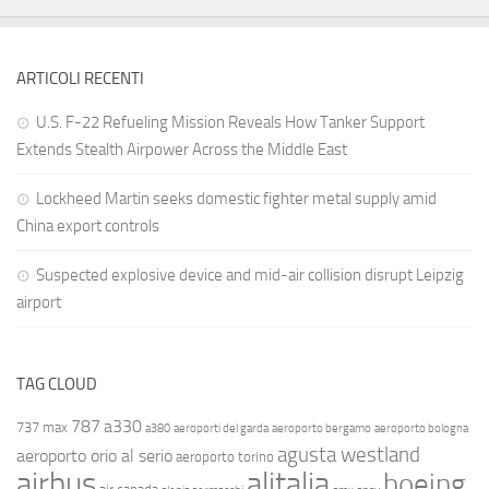
ARTICOLI RECENTI
U.S. F-22 Refueling Mission Reveals How Tanker Support
Extends Stealth Airpower Across the Middle East
Lockheed Martin seeks domestic fighter metal supply amid
China export controls
Suspected explosive device and mid-air collision disrupt Leipzig
airport
TAG CLOUD
787
a330
737 max
a380
aeroporti del garda
aeroporto bergamo
aeroporto bologna
agusta westland
aeroporto orio al serio
aeroporto torino
airbus
alitalia
boeing