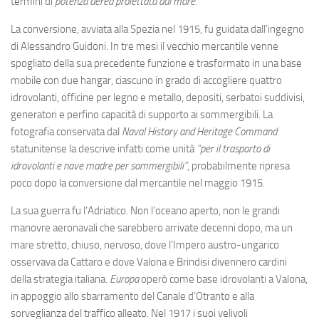
termini di
potenza aerea proiettata dal mare
.
La conversione, avviata alla Spezia nel 1915, fu guidata dall’ingegno
di Alessandro Guidoni. In tre mesi il vecchio mercantile venne
spogliato della sua precedente funzione e trasformato in una base
mobile con due hangar, ciascuno in grado di accogliere quattro
idrovolanti, officine per legno e metallo, depositi, serbatoi suddivisi,
generatori e perfino capacità di supporto ai sommergibili. La
fotografia conservata dal
Naval History and Heritage Command
statunitense la descrive infatti come unità
“per il trasporto di
idrovolanti e nave madre per sommergibili”
, probabilmente ripresa
poco dopo la conversione dal mercantile nel maggio 1915.
La sua guerra fu l’Adriatico. Non l’oceano aperto, non le grandi
manovre aeronavali che sarebbero arrivate decenni dopo, ma un
mare stretto, chiuso, nervoso, dove l’Impero austro-ungarico
osservava da Cattaro e dove Valona e Brindisi divennero cardini
della strategia italiana.
Europa
operò come base idrovolanti a Valona,
in appoggio allo sbarramento del Canale d’Otranto e alla
sorveglianza del traffico alleato. Nel 1917 i suoi velivoli