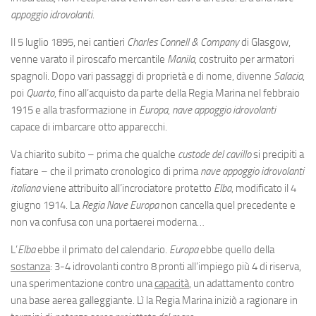
Eventi
appoggio idrovolanti
.
Il 5 luglio 1895, nei cantieri
Charles Connell & Company
di Glasgow,
venne varato il piroscafo mercantile
Manila
, costruito per armatori
spagnoli. Dopo vari passaggi di proprietà e di nome, divenne
Salacia
,
poi
Quarto
, fino all’acquisto da parte della Regia Marina nel febbraio
1915 e alla trasformazione in
Europa
,
nave appoggio idrovolanti
capace di imbarcare otto apparecchi.
Va chiarito subito – prima che qualche
custode del cavillo
si precipiti a
fiatare – che il primato cronologico di prima
nave appoggio idrovolanti
italiana
viene attribuito all’incrociatore protetto
Elba
, modificato il 4
giugno 1914. La
Regia Nave Europa
non cancella quel precedente e
non va confusa con una portaerei moderna…
L’
Elba
ebbe il primato del calendario.
Europa
ebbe quello della
sostanza
: 3-4 idrovolanti contro 8 pronti all’impiego più 4 di riserva,
una sperimentazione contro una
capacità
, un adattamento contro
una base aerea galleggiante. Lì la Regia Marina iniziò a ragionare in