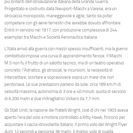
più brillanti dell’idroaviazione italiana della Grande Guerra.
Progettato e costruito dalla Nieuport-Macchi a Varese, era un
idrocaccia monoposto, maneggevole e agile, tanto da poter
competere con gli aerei terrestri che avrebbe dovuto affrontare.
Entrò in servizio nel 1917, con produzione complessiva di 244
esemplari tra Macchi e Società Aeronautica Italiana.
L’Italia arrivò alla guerra con mezzi spesso insufficienti, ma la
guerra
combattuta
impose una curva di apprendimento feroce. Il Macchi
M.5 non fu il frutto di un salotto tecnico, ma di un teatro operativo
concreto: l’Adriatico, gli idroscali, le incursioni, la necessità di
intercettare, scortare e sopravvivere sopra un mare che non
perdonava. Le sue prestazioni parlano da sole: circa 189 km/h di
velocità massima, autonomia di 3 ore e 40 minuti, quota di servizio
di 6.200 metri e due mitragliatrici Vickers da 7,7 mm.
Gli Stati Uniti, la nazione dei fratelli Wright, cioè di chi nel 1903 aveva
aperto l’era del volo a motore controllato a Kitty Hawk, finirono per
acquistare il caccia idrovolante italiano. Il primo volo del Wright Flyer
durò 12 secondi e percorse 36 metri; il miglior volo di quella