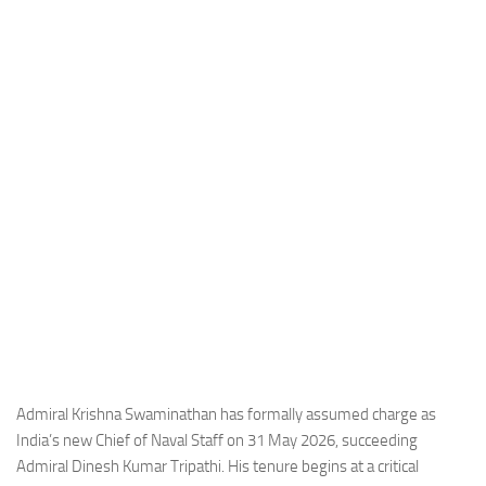
Industria
Notizie Estero
Compagnie Aeree
Forze Aeree
Industria
Media
Video
Aeroporti
Compagnie Aeree
Forze Aeree
Incidenti
Admiral Krishna Swaminathan has formally assumed charge as
India’s new Chief of Naval Staff on 31 May 2026, succeeding
Industria
Admiral Dinesh Kumar Tripathi. His tenure begins at a critical