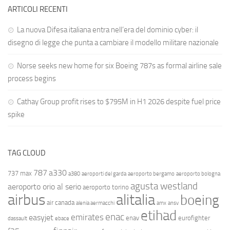
ARTICOLI RECENTI
La nuova Difesa italiana entra nell’era del dominio cyber: il
disegno di legge che punta a cambiare il modello militare nazionale
Norse seeks new home for six Boeing 787s as formal airline sale
process begins
Cathay Group profit rises to $795M in H1 2026 despite fuel price
spike
TAG CLOUD
787
a330
737 max
a380
aeroporti del garda
aeroporto bergamo
aeroporto bologna
agusta westland
aeroporto orio al serio
aeroporto torino
airbus
alitalia
boeing
air canada
alenia aermacchi
amx
ansv
etihad
enac
emirates
easyjet
enav
eurofighter
dassault
ebace