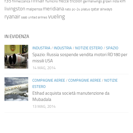
finnair
f35
frecce tricolori
klm
finmeccanica
fiumicino
germanwings
gripen
india
livingston
meridiana
malpensa
qatar airways
nato
pc-24
pilatus
ryanair
vueling
saab
united airlines
IN EVIDENZA
INDUSTRIA
/
INDUSTRIA
/
NOTIZIE ESTERO
/
SPAZIO
Spazio: Russia sospende vendita motori RD180 per
missili USA
14 MAG, 2014
COMPAGNIE AEREE
/
COMPAGNIE AEREE
/
NOTIZIE
ESTERO
Etihad acquista società manutenzione da
Mubadala
13 MAG, 2014