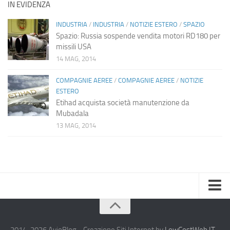
IN EVIDENZA
INDUSTRIA
/
INDUSTRIA
/
NOTIZIE ESTERO
/
SPAZIO
Spazio: Russia sospende vendita motori RD180 per
missili USA
14 MAG, 2014
COMPAGNIE AEREE
/
COMPAGNIE AEREE
/
NOTIZIE
ESTERO
Etihad acquista società manutenzione da
Mubadala
13 MAG, 2014
Home
Chi Siamo