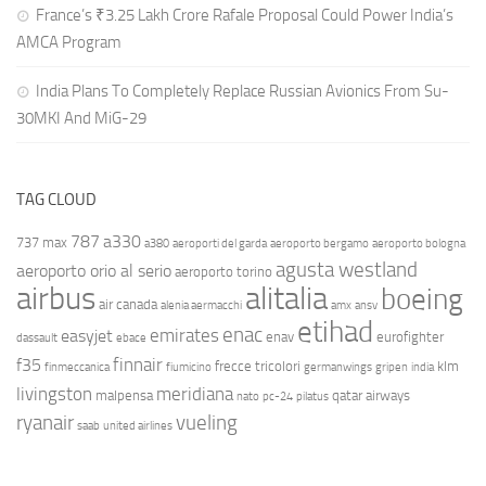
France’s ₹3.25 Lakh Crore Rafale Proposal Could Power India’s
AMCA Program
India Plans To Completely Replace Russian Avionics From Su-
30MKI And MiG-29
TAG CLOUD
787
a330
737 max
a380
aeroporti del garda
aeroporto bergamo
aeroporto bologna
agusta westland
aeroporto orio al serio
aeroporto torino
airbus
alitalia
boeing
air canada
alenia aermacchi
amx
ansv
etihad
enac
emirates
easyjet
enav
eurofighter
dassault
ebace
finnair
f35
frecce tricolori
klm
finmeccanica
fiumicino
germanwings
gripen
india
livingston
meridiana
malpensa
qatar airways
nato
pc-24
pilatus
ryanair
vueling
saab
united airlines