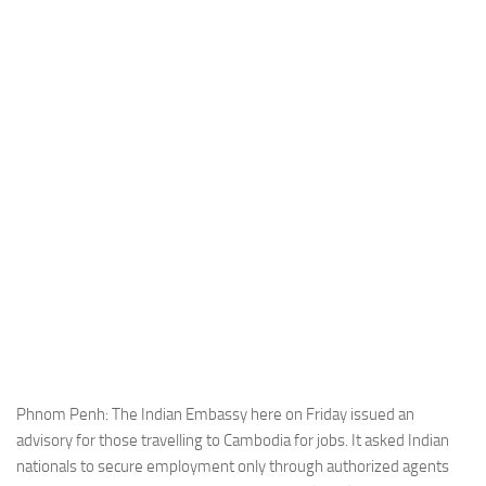
Industria
Notizie Estero
Compagnie Aeree
Forze Aeree
Industria
Media
Video
Aeroporti
Compagnie Aeree
Forze Aeree
Incidenti
Phnom Penh: The Indian Embassy here on Friday issued an
advisory for those travelling to Cambodia for jobs. It asked Indian
Industria
nationals to secure employment only through authorized agents