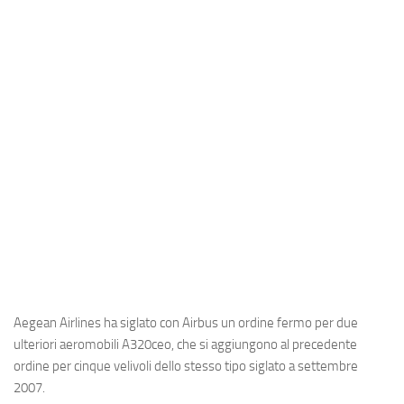
Industria
Notizie Estero
Compagnie Aeree
Forze Aeree
Industria
Media
Video
Aeroporti
Compagnie Aeree
Forze Aeree
Aegean Airlines
ha siglato con
Airbus
un ordine fermo per due
Incidenti
ulteriori aeromobili
A320ceo
, che si aggiungono al precedente
ordine per cinque velivoli dello stesso tipo siglato a settembre
Industria
2007.