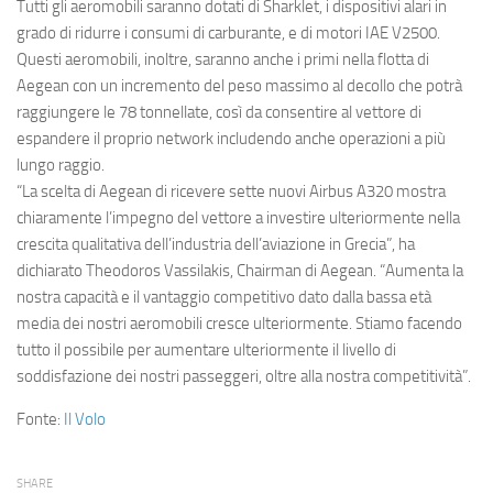
Eventi
Tutti gli aeromobili saranno dotati di
Sharklet
, i dispositivi alari in
grado di ridurre i consumi di carburante, e di motori
IAE V2500
.
Questi aeromobili, inoltre, saranno anche i primi nella flotta di
Aegean con un incremento del peso massimo al decollo che potrà
raggiungere le 78 tonnellate, così da consentire al vettore di
espandere il proprio network includendo anche operazioni a più
lungo raggio.
“La scelta di Aegean di ricevere sette nuovi Airbus A320 mostra
chiaramente l’impegno del vettore a investire ulteriormente nella
crescita qualitativa dell’industria dell’aviazione in Grecia”, ha
dichiarato Theodoros Vassilakis, Chairman di Aegean. “Aumenta la
nostra capacità e il vantaggio competitivo dato dalla bassa età
media dei nostri aeromobili cresce ulteriormente. Stiamo facendo
tutto il possibile per aumentare ulteriormente il livello di
soddisfazione dei nostri passeggeri, oltre alla nostra competitività”.
Fonte:
Il Volo
SHARE