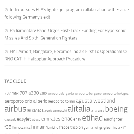
India pursues FCAS fighter jet program collaboration with France
following Germany’s exit
Parliamentary Panel Urges Fast-Track Funding For Hypersonic
Missiles And Sixth-Generation Fighters
HAL Airport, Bangalore, Becomes India’s First To Operationalise
RNO CAT-H Helicopter Approach Procedure
TAG CLOUD
787
a330
737 max
a380
aeroporti del garda
aeroporto bergamo
aeroporto bologna
agusta westland
aeroporto orio al serio
aeroporto torino
airbus
alitalia
boeing
air canada
alenia aermacchi
amx
ansv
etihad
enac
emirates
easyjet
enav
eurofighter
dassault
ebace
finnair
f35
frecce tricolori
klm
finmeccanica
fiumicino
germanwings
gripen
india