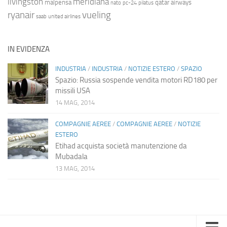
livingston
meridiana
malpensa
qatar airways
nato
pc-24
pilatus
ryanair
vueling
saab
united airlines
IN EVIDENZA
INDUSTRIA
/
INDUSTRIA
/
NOTIZIE ESTERO
/
SPAZIO
Spazio: Russia sospende vendita motori RD180 per
missili USA
14 MAG, 2014
COMPAGNIE AEREE
/
COMPAGNIE AEREE
/
NOTIZIE
ESTERO
Etihad acquista società manutenzione da
Mubadala
13 MAG, 2014