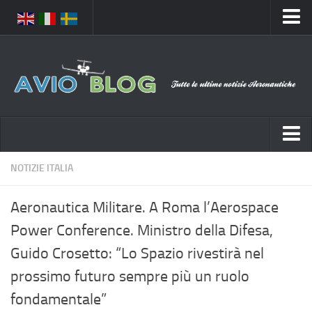
Home
Chi Siamo
Media
Foto
Video
Notizie Italia
NOTIZIE ITALIA
Contatti
Aeronautica Civile
Privacy
Aeronautica Militare. A Roma l’Aerospace
Aeronautica Militare
Pubblicità
Power Conference. Ministro della Difesa,
Aeroporti
Disclaimer
Guido Crosetto: “Lo Spazio rivestirà nel
Compagnie Aeree
Feed
prossimo futuro sempre più un ruolo
Forze Aeree
fondamentale”
Prenota Voli
Incidenti e inconvenienti aerei