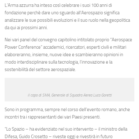
L’Arma azzurra ha inteso così celebrare i suoi 100 anni di
fondazione perchè dare uno sguardo all’Aerospazio significa
analizzare le sue possibili evoluzioni e il suo ruolo nella geopolitica
da qui ai prossimi anni.
Nei vari panel del convegno capitolino intitolato proprio “Aerospace
Power Conference” accademici, ricercatori, esperti civili e militari
elaboreranno, insieme, nuove idee e scambieranno opinioni in
modo interdisciplinare sulla tecnologia, l’innovazione e la
sostenibilità del settore aerospaziale.
il capo di SMA, Generale di Squadra Aerea Luca Goretti
Sono in programma, sempre nel corso dell’evento romano, anche
incontri tra i rappresentanti dei vari Paesi presenti.
“Lo Spazio – ha evidenziato nel suo intervento – il ministro della
Difesa, Guido Crosetto – riveste oggi e rivestirà in futuro