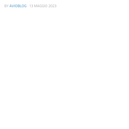
BY
AVIOBLOG
· 13 MAGGIO 2023
Industria
Notizie Estero
Compagnie Aeree
Forze Aeree
Industria
Media
Video
Aeroporti
Compagnie Aeree
Forze Aeree
Incidenti
Industria