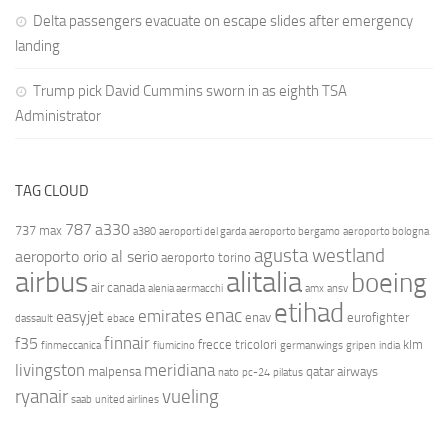
Delta passengers evacuate on escape slides after emergency
landing
Trump pick David Cummins sworn in as eighth TSA
Administrator
TAG CLOUD
787
a330
737 max
a380
aeroporti del garda
aeroporto bergamo
aeroporto bologna
agusta westland
aeroporto orio al serio
aeroporto torino
airbus
alitalia
boeing
air canada
alenia aermacchi
amx
ansv
etihad
enac
emirates
easyjet
enav
eurofighter
dassault
ebace
finnair
f35
frecce tricolori
klm
finmeccanica
fiumicino
germanwings
gripen
india
livingston
meridiana
malpensa
qatar airways
nato
pc-24
pilatus
ryanair
vueling
saab
united airlines