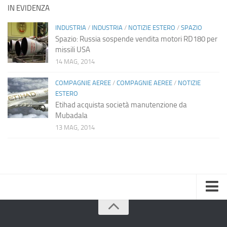
IN EVIDENZA
INDUSTRIA
/
INDUSTRIA
/
NOTIZIE ESTERO
/
SPAZIO
Spazio: Russia sospende vendita motori RD180 per
missili USA
14 MAG, 2014
COMPAGNIE AEREE
/
COMPAGNIE AEREE
/
NOTIZIE
ESTERO
Etihad acquista società manutenzione da
Mubadala
13 MAG, 2014
Home