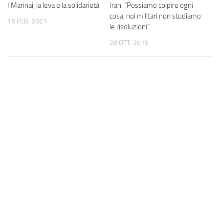
Iran: “Possiamo colpire ogni
I Marinai, la leva e la solidarietà
cosa, noi militari non studiamo
16 FEB, 2021
le risoluzioni”
28 OTT, 2015