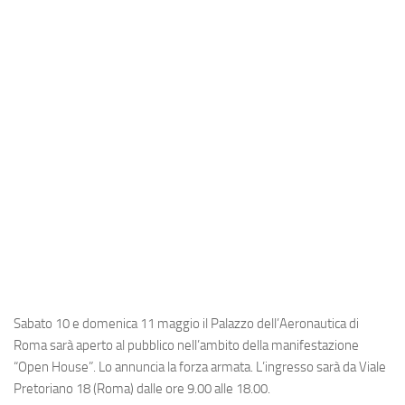
Industria
Notizie Estero
Compagnie Aeree
Forze Aeree
Industria
Media
Video
Aeroporti
Compagnie Aeree
Forze Aeree
Sabato 10 e domenica 11 maggio il Palazzo dell’Aeronautica di
Incidenti
Roma sarà aperto al pubblico nell’ambito della manifestazione
“Open House”. Lo annuncia la forza armata. L’ingresso sarà da Viale
Industria
Pretoriano 18 (Roma) dalle ore 9.00 alle 18.00.