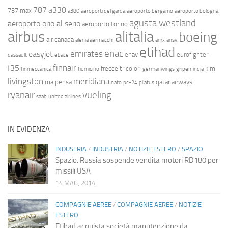
787
a330
737 max
a380
aeroporti del garda
aeroporto bergamo
aeroporto bologna
agusta westland
aeroporto orio al serio
aeroporto torino
airbus
alitalia
boeing
air canada
alenia aermacchi
amx
ansv
etihad
enac
emirates
easyjet
enav
eurofighter
dassault
ebace
finnair
f35
frecce tricolori
klm
finmeccanica
fiumicino
germanwings
gripen
india
livingston
meridiana
malpensa
qatar airways
nato
pc-24
pilatus
ryanair
vueling
saab
united airlines
IN EVIDENZA
INDUSTRIA
/
INDUSTRIA
/
NOTIZIE ESTERO
/
SPAZIO
Spazio: Russia sospende vendita motori RD180 per
missili USA
14 MAG, 2014
COMPAGNIE AEREE
/
COMPAGNIE AEREE
/
NOTIZIE
ESTERO
Etihad acquista società manutenzione da