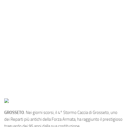
Industria
Notizie Estero
Compagnie Aeree
Forze Aeree
Industria
Media
Video
Aeroporti
Compagnie Aeree
Forze Aeree
Incidenti
GROSSETO
. Nei giorni scorsi, il 4° Stormo Caccia di Grosseto, uno
Industria
dei Reparti più antichi della Forza Armata, ha raggiunto il prestigioso
traguardo dei 95 anni dalla sua costituzione.