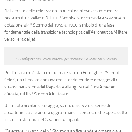
Nell’ambito delle celebrazioni, particolare rilievo assume inoltre il
restauro di un velivolo DH.100 Vampire, storico caccia a reazione in
dotazione al 4° Stormo dal 1949 al 1956, simbolo di una fase
fondamentale della transizione tecnologica dell’Aeronautica Militare
verso l’era del jet.
L’Eurofighter con i colori speciali per ricordare i 95 anni del 4 Stormo
Per l’occasione è stato inoltre realizzato un Eurofighter “Special
Color”, una livrea celebrativa che intende rendere omaggio alla
straordinaria storia del Reparto e alla figura del Duca Amedeo
d’Aosta, cui il 4° Stormo è intitolato.
Un tributo ai valori di coraggio, spirito di servizio e senso di
appartenenza che ancora oggi animano il personale che opera sotto
lo storico stemma del Cavallino Rampante.
“Celebrare i 95 anni del 4° Stormo significa rendere omaggio alle