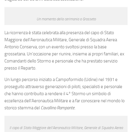
Eventi
Un momento della cerimonia a Grosseto
La ricorrenza è stata celebrata alla presenza del capo di Stato
Maggiore dell’Aeronautica Militare, Generale di Squadra Aerea
Antonio Conserva, con un evento svoltosi presso la base
grossetana. Un’occasione per riunire, insieme ai propri familiari, ex
Comandanti dello Stormo e personale che ha prestato servizio
presso il Reparto.
Un lungo percorso iniziato a Campoformido (Udine) nel 1931 e
proseguito attraverso generazioni di piloti, specialisti e personale
che hanno contribuito a rendere il 4° Stormo un simbolo di
eccellenza dell’Aeronautica Militare e a far conoscere nel mondo lo
storico stemma del
Cavallino Rampante
.
Il capo di Stato Maggiore dell’Aeronautica Militare, Generale di Squadra Aerea