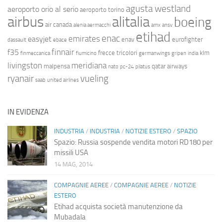
agusta westland
aeroporto orio al serio
aeroporto torino
airbus
alitalia
boeing
air canada
alenia aermacchi
amx
ansv
etihad
enac
emirates
easyjet
enav
eurofighter
dassault
ebace
finnair
f35
frecce tricolori
klm
finmeccanica
fiumicino
germanwings
gripen
india
livingston
meridiana
malpensa
qatar airways
nato
pc-24
pilatus
ryanair
vueling
saab
united airlines
IN EVIDENZA
INDUSTRIA
/
INDUSTRIA
/
NOTIZIE ESTERO
/
SPAZIO
Spazio: Russia sospende vendita motori RD180 per
missili USA
14 MAG, 2014
COMPAGNIE AEREE
/
COMPAGNIE AEREE
/
NOTIZIE
ESTERO
Etihad acquista società manutenzione da
Mubadala