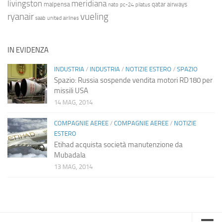
livingston
meridiana
malpensa
qatar airways
nato
pc-24
pilatus
ryanair
vueling
saab
united airlines
IN EVIDENZA
INDUSTRIA
/
INDUSTRIA
/
NOTIZIE ESTERO
/
SPAZIO
Spazio: Russia sospende vendita motori RD180 per
missili USA
14 MAG, 2014
COMPAGNIE AEREE
/
COMPAGNIE AEREE
/
NOTIZIE
ESTERO
Etihad acquista società manutenzione da
Mubadala
13 MAG, 2014