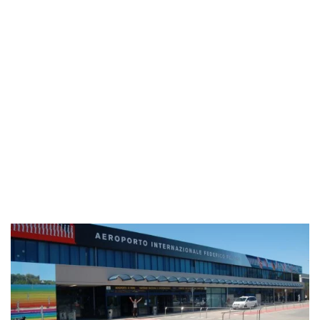
Industria
Notizie Estero
Compagnie Aeree
Forze Aeree
Industria
Media
Video
Aeroporti
Compagnie Aeree
Forze Aeree
Incidenti
Industria