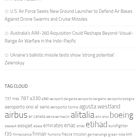
U.S. Air Force Seeks New Ground Launcher to Defend Air Bases
Against Drone Swarms and Cruise Missiles
Australia’s AIM-260 Acquisition Could Reshape Beyond-Visual-
Range Air Warfare in the Indo-Pacific
Ukraine’s ballistic missile tests show ‘strong potential’:
Zelenskyy
TAG CLOUD
787
a330
737 max
a380
aeroporti del garda
aeroporto bergamo
aeroporto bologna
agusta westland
aeroporto orio al serio
aeroporto torino
airbus
alitalia
boeing
air canada
alenia aermacchi
amx
ansv
etihad
enac
emirates
easyjet
enav
eurofighter
dassault
ebace
finnair
f35
frecce tricolori
klm
finmeccanica
fiumicino
germanwings
gripen
india