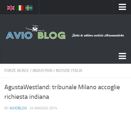
Home
Chi Siamo
Media
Foto
Video
Notizie Italia
FORZE AEREE
/
INDUSTRIA
/
NOTIZIE ITALIA
Contatti
Aeronautica Civile
Privacy
AgustaWestland: tribunale Milano accoglie
Aeronautica Militare
Pubblicità
richiesta indiana
Aeroporti
Disclaimer
BY
AVIOBLOG
· 24 MAGGIO 2014
Compagnie Aeree
Feed
Forze Aeree
Prenota Voli
Incidenti e inconvenienti aerei