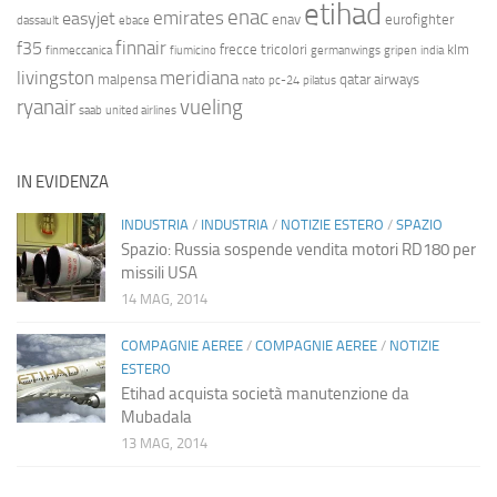
etihad
enac
emirates
easyjet
enav
eurofighter
dassault
ebace
finnair
f35
frecce tricolori
klm
finmeccanica
fiumicino
germanwings
gripen
india
livingston
meridiana
malpensa
qatar airways
nato
pc-24
pilatus
ryanair
vueling
saab
united airlines
IN EVIDENZA
INDUSTRIA
/
INDUSTRIA
/
NOTIZIE ESTERO
/
SPAZIO
Spazio: Russia sospende vendita motori RD180 per
missili USA
14 MAG, 2014
COMPAGNIE AEREE
/
COMPAGNIE AEREE
/
NOTIZIE
ESTERO
Etihad acquista società manutenzione da
Mubadala
13 MAG, 2014