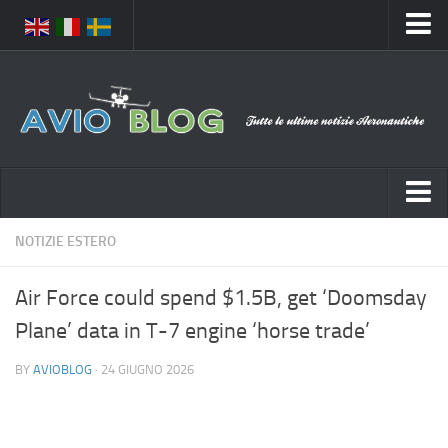
Home
Chi Siamo
Media
Foto
Video
Notizie Italia
NOTIZIE ESTERO
Contatti
Aeronautica Civile
Privacy
Air Force could spend $1.5B, get ‘Doomsday
Aeronautica Militare
Pubblicità
Plane’ data in T-7 engine ‘horse trade’
Aeroporti
Disclaimer
BY
AVIOBLOG
· 24 GIUGNO 2026
Compagnie Aeree
Feed
Forze Aeree
Prenota Voli
Incidenti e inconvenienti aerei