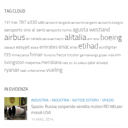
TAG CLOUD
787
a330
737 max
a380
aeroporti del garda
aeroporto bergamo
aeroporto bologna
agusta westland
aeroporto orio al serio
aeroporto torino
airbus
alitalia
boeing
air canada
alenia aermacchi
amx
ansv
etihad
enac
emirates
easyjet
enav
eurofighter
dassault
ebace
finnair
f35
frecce tricolori
klm
finmeccanica
fiumicino
germanwings
gripen
india
livingston
meridiana
malpensa
qatar airways
nato
pc-24
pilatus
ryanair
vueling
saab
united airlines
IN EVIDENZA
INDUSTRIA
/
INDUSTRIA
/
NOTIZIE ESTERO
/
SPAZIO
Spazio: Russia sospende vendita motori RD180 per
missili USA
14 MAG, 2014