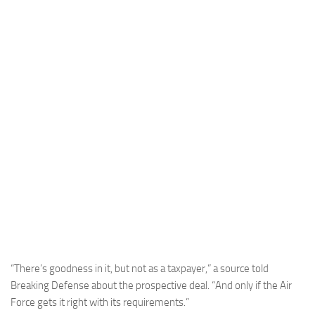
Industria
Notizie Estero
Compagnie Aeree
Forze Aeree
Industria
Media
Video
Aeroporti
Compagnie Aeree
Forze Aeree
Incidenti
“There’s goodness in it, but not as a taxpayer,” a source told
Breaking Defense about the prospective deal. “And only if the Air
Industria
Force gets it right with its requirements.”