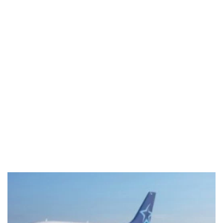
Industria
Notizie Estero
Compagnie Aeree
Forze Aeree
Industria
Media
Video
Aeroporti
Compagnie Aeree
Forze Aeree
Incidenti
Industria