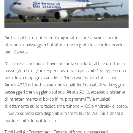
Eventi
Air Transat
ha recentemente migliorato il suo servizio di bordo
offrendo ai passeggeri l’intrattenimento gratuito a bordo dei voli
per il Canada.
“Air Transat continua ad investire nella sua flotta, al fine di offrire ai
passeggeri la migliore esperienza di volo possibile.” Si legge in una
nota della compagnia canadese. “Dopo aver dotato tutti i suoi
Airbus A330
di touch screen individuali, Air Transat offre da oggi ai
passeggeri che viaggiano sui suoi
Airbus A310
, accesso al sistema
di intrattenimento di bordo (film, programmi TV e musica)
direttamente sui loro tablet, smartphone – iOS e Android- e laptop.
Il nuovo servizio sarà disponibile tramite la rete WiFi Air Transat a
bordo, subito dopo il decollo.”
Tutti i voli Air Transat per il Canada, offrono ai passeggeri