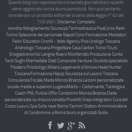
Questo blog non rappresenta una testata giornalistica in quanto
viene aggiornato senza alcuna periodicità. Non può pertanto
Compagnie Aeree
considerarsi un prodotto editoriale ai sensi della legge n° 62 del
Forze Aeree
7.03.2001.
Disclaimer Completo
Vendita Abbigliamento Sicurezza
Termoidraulica Pisa
Corso Reiki
Industria
Torino
Selezione del personale Napoli
Corsi Formazione Mediatori
Notizie Italia
Felini Educatori Cinofili
-
Web Agency Pisa
Urologo Toscana
Andrologo Toscana
Progettare Casa Canton Ticino
Tours
Aeronautica Civile
Enogastronomici Langhe Roero Monferrato
Produzione Conto
Aeronautica Militare
Terzi Sughi Marmellate Dadi Composte Verdure
Oculista specialista
Floaters
Proctologo Milano
Legamenti d'Amore
Head Hunter
Aeroporti
Toscana
Formazione Haccp Sicurezza sul Lavoro Toscana
Compagnie Aeree
Consulenza Fiscale Meda Monza Brianza
Lezioni personalizzate
scuole medie e superiori Lugano
Marta – Cartomante, Tarologa e
Forze Aeree
Coach PNL
Pulizia Uffici Condomini Monza Brianza
Diete
Incidenti e inconvenienti aerei
personalizzate su misura
Vendita Prodotti Snep Integratori Cura del
Corpo
Luxury Spa Suite near Roma Termini Station
Amministratore
Industria
di Condominio a Roma
tours organizzati Sicilia
Disclaimer