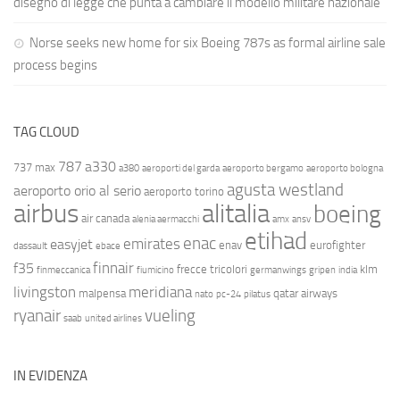
disegno di legge che punta a cambiare il modello militare nazionale
Norse seeks new home for six Boeing 787s as formal airline sale
process begins
TAG CLOUD
787
a330
737 max
a380
aeroporti del garda
aeroporto bergamo
aeroporto bologna
agusta westland
aeroporto orio al serio
aeroporto torino
airbus
alitalia
boeing
air canada
alenia aermacchi
amx
ansv
etihad
enac
emirates
easyjet
enav
eurofighter
dassault
ebace
finnair
f35
frecce tricolori
klm
finmeccanica
fiumicino
germanwings
gripen
india
livingston
meridiana
malpensa
qatar airways
nato
pc-24
pilatus
ryanair
vueling
saab
united airlines
IN EVIDENZA