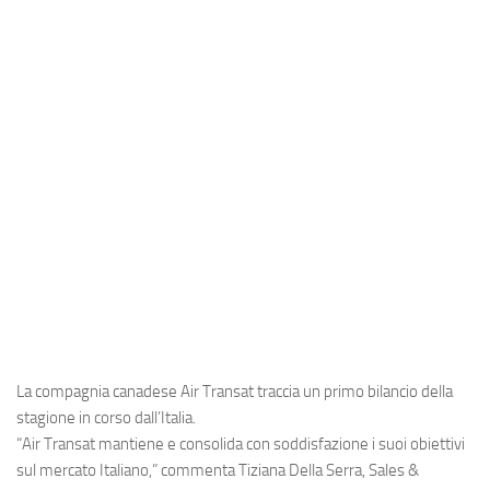
Industria
Notizie Estero
Compagnie Aeree
Forze Aeree
Industria
Media
Video
Aeroporti
Compagnie Aeree
Forze Aeree
La compagnia canadese
Air Transat
traccia un primo bilancio della
Incidenti
stagione in corso dall’Italia.
“Air Transat mantiene e consolida con soddisfazione i suoi obiettivi
Industria
sul mercato Italiano,” commenta Tiziana Della Serra, Sales &