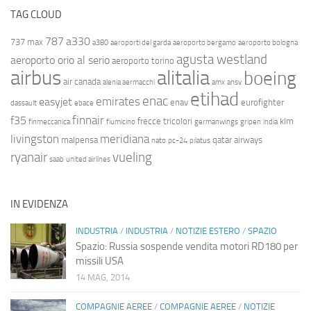
TAG CLOUD
787
a330
737 max
a380
aeroporti del garda
aeroporto bergamo
aeroporto bologna
agusta westland
aeroporto orio al serio
aeroporto torino
airbus
alitalia
boeing
air canada
alenia aermacchi
amx
ansv
etihad
enac
emirates
easyjet
enav
eurofighter
dassault
ebace
finnair
f35
frecce tricolori
klm
finmeccanica
fiumicino
germanwings
gripen
india
livingston
meridiana
malpensa
qatar airways
nato
pc-24
pilatus
ryanair
vueling
saab
united airlines
IN EVIDENZA
INDUSTRIA
/
INDUSTRIA
/
NOTIZIE ESTERO
/
SPAZIO
Spazio: Russia sospende vendita motori RD180 per
missili USA
14 MAG, 2014
COMPAGNIE AEREE
/
COMPAGNIE AEREE
/
NOTIZIE