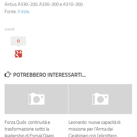
Airbus A330-200
,
A330-300
e
A310-300
.
Fonte:
Il Volo
SHARE
0
POTREBBERO INTERESSARTI...
Forza Quds: continuità e
Leonardo: nuove capacità di
trasformazione sotto la
missione per l’Arma dei
leadership di Esmail Qaani
Carabinieri con l’elicottero