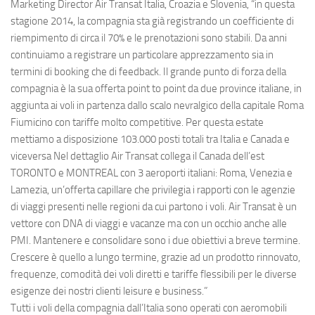
Eventi
Marketing Director Air Transat Italia, Croazia e Slovenia, “in questa
stagione 2014, la compagnia sta già registrando un coefficiente di
riempimento di circa il 70% e le prenotazioni sono stabili. Da anni
continuiamo a registrare un particolare apprezzamento sia in
termini di booking che di feedback. Il grande punto di forza della
compagnia è la sua offerta point to point da due province italiane, in
aggiunta ai voli in partenza dallo scalo nevralgico della capitale Roma
Fiumicino con tariffe molto competitive. Per questa estate
mettiamo a disposizione 103.000 posti totali tra Italia e Canada e
viceversa Nel dettaglio Air Transat collega il Canada dell’est
TORONTO e MONTREAL con 3 aeroporti italiani: Roma, Venezia e
Lamezia, un’offerta capillare che privilegia i rapporti con le agenzie
di viaggi presenti nelle regioni da cui partono i voli. Air Transat è un
vettore con DNA di viaggi e vacanze ma con un occhio anche alle
PMI. Mantenere e consolidare sono i due obiettivi a breve termine.
Crescere è quello a lungo termine, grazie ad un prodotto rinnovato,
frequenze, comodità dei voli diretti e tariffe flessibili per le diverse
esigenze dei nostri clienti leisure e business.”
Tutti i voli della compagnia dall’Italia sono operati con aeromobili