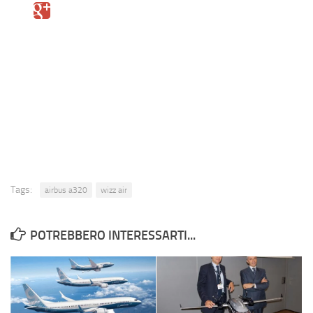
Eventi
Tags:
airbus a320
wizz air
POTREBBERO INTERESSARTI...