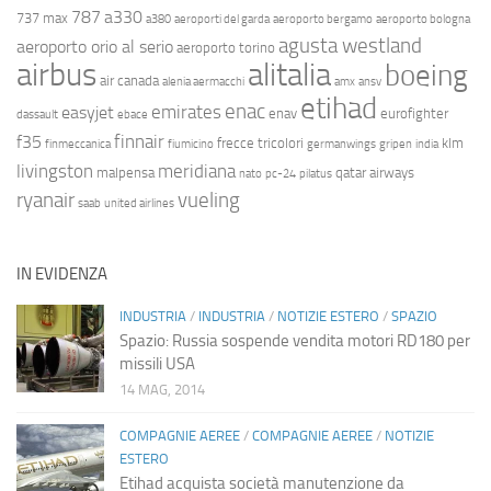
787
a330
737 max
a380
aeroporti del garda
aeroporto bergamo
aeroporto bologna
agusta westland
aeroporto orio al serio
aeroporto torino
airbus
alitalia
boeing
air canada
alenia aermacchi
amx
ansv
etihad
enac
emirates
easyjet
enav
eurofighter
dassault
ebace
finnair
f35
frecce tricolori
klm
finmeccanica
fiumicino
germanwings
gripen
india
livingston
meridiana
malpensa
qatar airways
nato
pc-24
pilatus
ryanair
vueling
saab
united airlines
IN EVIDENZA
INDUSTRIA
/
INDUSTRIA
/
NOTIZIE ESTERO
/
SPAZIO
Spazio: Russia sospende vendita motori RD180 per
missili USA
14 MAG, 2014
COMPAGNIE AEREE
/
COMPAGNIE AEREE
/
NOTIZIE
ESTERO
Etihad acquista società manutenzione da