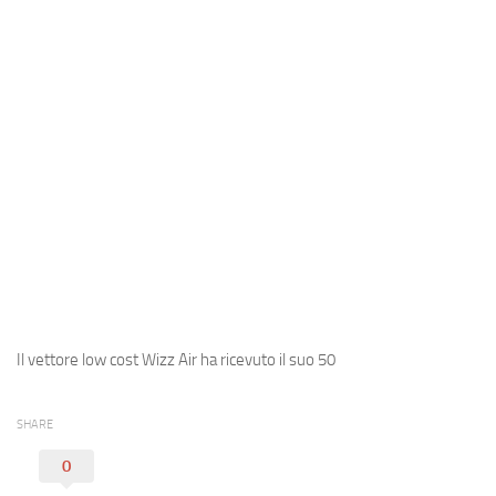
Industria
Notizie Estero
Compagnie Aeree
Forze Aeree
Industria
Media
Video
Aeroporti
Compagnie Aeree
Il vettore low cost Wizz Air ha ricevuto il suo 50
Forze Aeree
Incidenti
SHARE
Industria
0