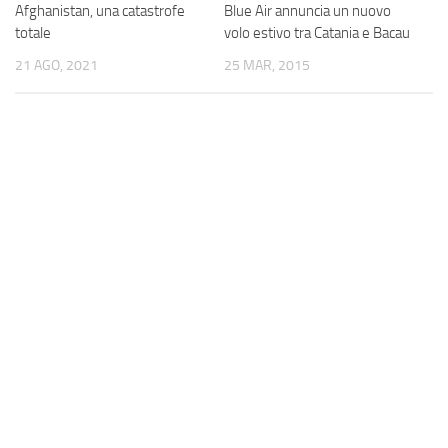
Afghanistan, una catastrofe
Blue Air annuncia un nuovo
totale
volo estivo tra Catania e Bacau
21 AGO, 2021
25 MAR, 2015