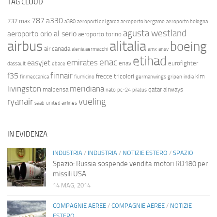
TAG CLOUD
787
a330
737 max
a380
aeroporti del garda
aeroporto bergamo
aeroporto bologna
agusta westland
aeroporto orio al serio
aeroporto torino
airbus
alitalia
boeing
air canada
alenia aermacchi
amx
ansv
etihad
enac
emirates
easyjet
enav
eurofighter
dassault
ebace
finnair
f35
frecce tricolori
klm
finmeccanica
fiumicino
germanwings
gripen
india
livingston
meridiana
malpensa
qatar airways
nato
pc-24
pilatus
ryanair
vueling
saab
united airlines
IN EVIDENZA
INDUSTRIA
/
INDUSTRIA
/
NOTIZIE ESTERO
/
SPAZIO
Spazio: Russia sospende vendita motori RD180 per
missili USA
14 MAG, 2014
COMPAGNIE AEREE
/
COMPAGNIE AEREE
/
NOTIZIE
ESTERO