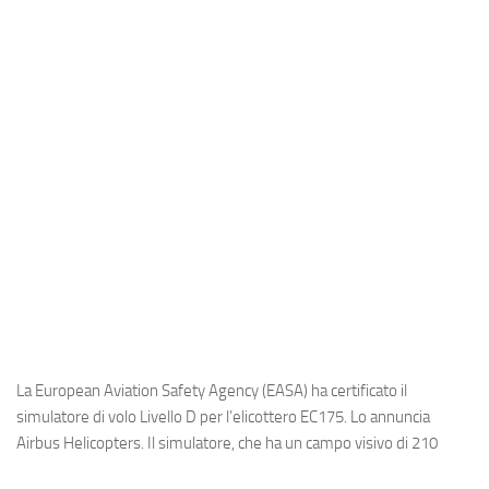
Industria
Notizie Estero
Compagnie Aeree
Forze Aeree
Industria
Media
Video
Aeroporti
Compagnie Aeree
Forze Aeree
La European Aviation Safety Agency (EASA) ha certificato il
Incidenti
simulatore di volo Livello D per l’elicottero EC175. Lo annuncia
Airbus Helicopters. Il simulatore, che ha un campo visivo di 210
Industria