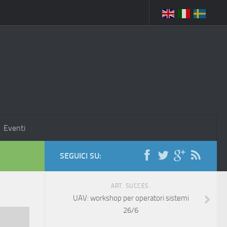
Eventi
SEGUICI SU:
ART. SUCCES.
UAV: workshop per operatori sistemi
26/6