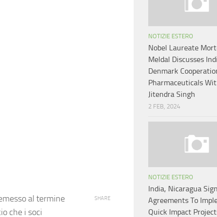
NOTIZIE ESTERO
Nobel Laureate Mor
Meldal Discusses Ind
Denmark Cooperatio
Pharmaceuticals Wi
Jitendra Singh
2 FEB, 2024
NOTIZIE ESTERO
India, Nicaragua Sig
 emesso al termine
SHARE
Agreements To Impl
io che i soci
Quick Impact Project