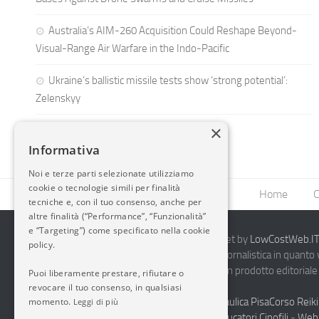
Australia’s AIM-260 Acquisition Could Reshape Beyond-
Visual-Range Air Warfare in the Indo-Pacific
Ukraine’s ballistic missile tests show ‘strong potential’:
Zelenskyy
×
Informativa
Noi e terze parti selezionate utilizziamo
cookie o tecnologie simili per finalità
Home
C
tecniche e, con il tuo consenso, anche per
altre finalità (“Performance”, “Funzionalità”
e “Targeting”) come specificato nella cookie
2014-2026 AvioBlog - Creazione Siti Internet by
LowCostWeb.IT 
policy.
Questo blog non rappresenta una testata giornalistica in quanto
periodicità. Non può pertanto considerarsi un prodotto editoriale 
Puoi liberamente prestare, rifiutare o
7.03.2001.
Disclaimer Completo
revocare il tuo consenso, in qualsiasi
momento.
Vendita Abbigliamento Sicurezza
Termoidraulica Pisa
Corso Reiki
Leggi di più
Napoli
Corsi Formazione Mediatori Felini Educatori Cinofili
-
Web 