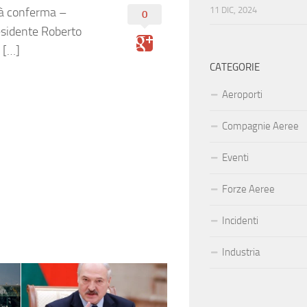
tà conferma –
11 DIC, 2024
0
esidente Roberto
l […]
CATEGORIE
Aeroporti
Compagnie Aeree
Eventi
Forze Aeree
Incidenti
Industria