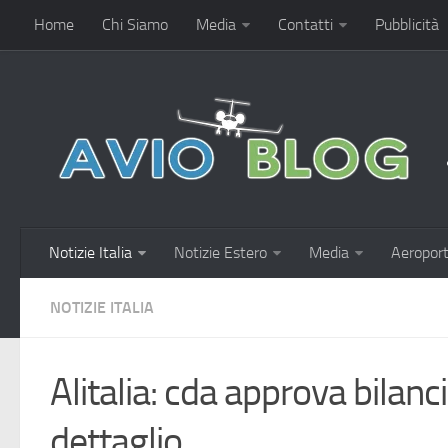
Home
Chi Siamo
Media
Contatti
Pubblicità
Notizie Italia
Notizie Estero
Media
Aeroport
NOTIZIE ITALIA
Alitalia: cda approva bilanc
dettaglio