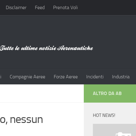
Disclaimer
Feed
Prenota Voli
i
Compagnie Aeree
Forze Aeree
Incidenti
Industria
ALTRO DA AB
io, nessun
HOT NEWS!