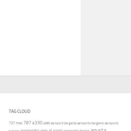
TAG CLOUD
787
a330
737 max
a380
aeroporti del garda
aeroporto bergamo
aeroporto
agusta
aeroporto orio al serio
aeroporto torino