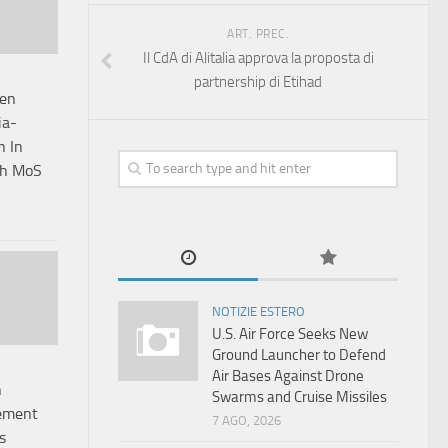
ART. PREC.
Il CdA di Alitalia approva la proposta di
partnership di Etihad
ten
ia-
n In
th MoS
NOTIZIE ESTERO
U.S. Air Force Seeks New
Ground Launcher to Defend
Air Bases Against Drone
n
Swarms and Cruise Missiles
ement
7 AGO, 2026
s