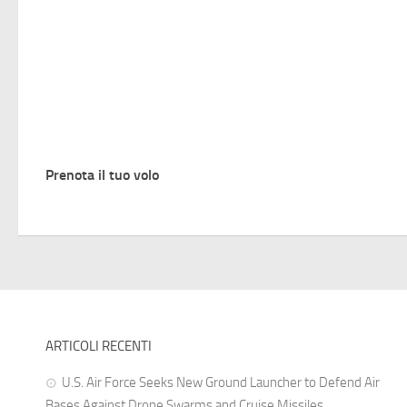
Prenota il tuo volo
ARTICOLI RECENTI
U.S. Air Force Seeks New Ground Launcher to Defend Air
Bases Against Drone Swarms and Cruise Missiles