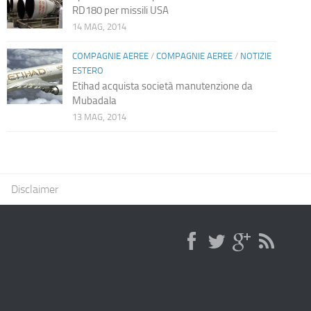
RD180 per missili USA
14 MAG, 2014
COMPAGNIE AEREE
/
COMPAGNIE AEREE
/
NOTIZIE
ESTERO
Etihad acquista società manutenzione da
Mubadala
13 MAG, 2014
Disclaimer