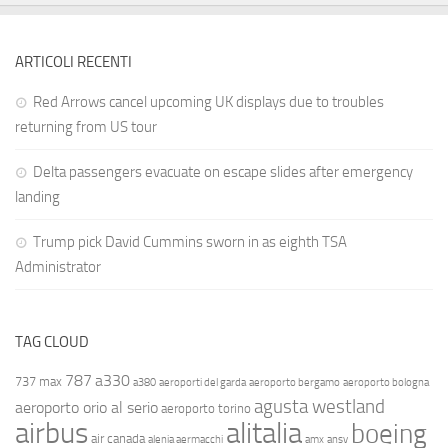
ARTICOLI RECENTI
Red Arrows cancel upcoming UK displays due to troubles
returning from US tour
Delta passengers evacuate on escape slides after emergency
landing
Trump pick David Cummins sworn in as eighth TSA
Administrator
TAG CLOUD
787
a330
737 max
a380
aeroporti del garda
aeroporto bergamo
aeroporto bologna
agusta westland
aeroporto orio al serio
aeroporto torino
airbus
alitalia
boeing
air canada
alenia aermacchi
amx
ansv