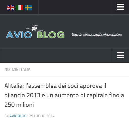
Home
Chi Siamo
Media
Foto
Video
Notizie Italia
NOTIZIE ITALIA
Contatti
Aeronautica Civile
Privacy
Alitalia: l’assemblea dei soci approva il
Aeronautica Militare
Pubblicità
bilancio 2013 e un aumento di capitale fino a
Aeroporti
Disclaimer
250 milioni
Compagnie Aeree
Feed
BY
AVIOBLOG
· 25 LUGLIO 2014
Forze Aeree
Prenota Voli
Incidenti e inconvenienti aerei