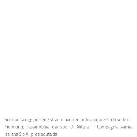
Industria
Notizie Estero
Compagnie Aeree
Forze Aeree
Industria
Media
Video
Aeroporti
Compagnie Aeree
Forze Aeree
Incidenti
Si è riunita oggi, in sede straordinaria ed ordinaria, presso la sede di
Industria
Fiumicino, l’assemblea dei soci di
Alitalia – Compagnia Aerea
Italiana S.p.A.
, presieduta da