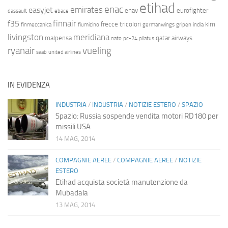
etihad
enac
emirates
easyjet
enav
eurofighter
dassault
ebace
finnair
f35
frecce tricolori
klm
finmeccanica
fiumicino
germanwings
gripen
india
livingston
meridiana
malpensa
qatar airways
nato
pc-24
pilatus
ryanair
vueling
saab
united airlines
IN EVIDENZA
INDUSTRIA
/
INDUSTRIA
/
NOTIZIE ESTERO
/
SPAZIO
Spazio: Russia sospende vendita motori RD180 per
missili USA
14 MAG, 2014
COMPAGNIE AEREE
/
COMPAGNIE AEREE
/
NOTIZIE
ESTERO
Etihad acquista società manutenzione da
Mubadala
13 MAG, 2014