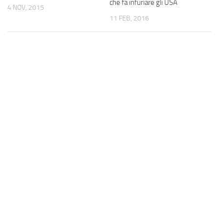
che fa infuriare gli USA
4 NOV, 2015
11 FEB, 2016