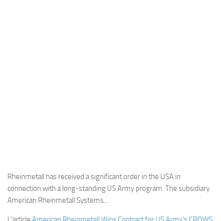
Industria
Notizie Estero
Compagnie Aeree
Forze Aeree
Industria
Media
Video
Aeroporti
Compagnie Aeree
Forze Aeree
Rheinmetall has received a significant order in the USA in
Incidenti
connection with a long-standing US Army program. The subsidiary
American Rheinmetall Systems…
Industria
L’article
American Rheinmetall Wins Contract for US Army’s CROWS