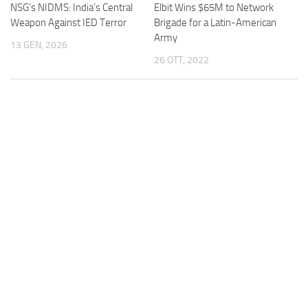
NSG’s NIDMS: India’s Central
Elbit Wins $65M to Network
Weapon Against IED Terror
Brigade for a Latin-American
Army
13 GEN, 2026
26 OTT, 2022