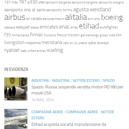
787
a330
737 max
a380
aeroporti del garda
aeroporto bergamo
aeroporto bologna
agusta westland
aeroporto orio al serio
aeroporto torino
airbus
alitalia
boeing
air canada
alenia aermacchi
amx
ansv
etihad
enac
emirates
easyjet
enav
eurofighter
dassault
ebace
finnair
f35
frecce tricolori
klm
finmeccanica
fiumicino
germanwings
gripen
india
livingston
meridiana
malpensa
qatar airways
nato
pc-24
pilatus
ryanair
vueling
saab
united airlines
IN EVIDENZA
INDUSTRIA
/
INDUSTRIA
/
NOTIZIE ESTERO
/
SPAZIO
Spazio: Russia sospende vendita motori RD180 per
missili USA
14 MAG, 2014
COMPAGNIE AEREE
/
COMPAGNIE AEREE
/
NOTIZIE
ESTERO
Etihad acquista società manutenzione da