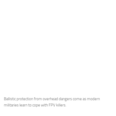
Industria
Notizie Estero
Compagnie Aeree
Forze Aeree
Industria
Media
Video
Aeroporti
Compagnie Aeree
Forze Aeree
Incidenti
Ballistic protection from overhead dangers come as modern
militaries learn to cope with FPV killers.
Industria