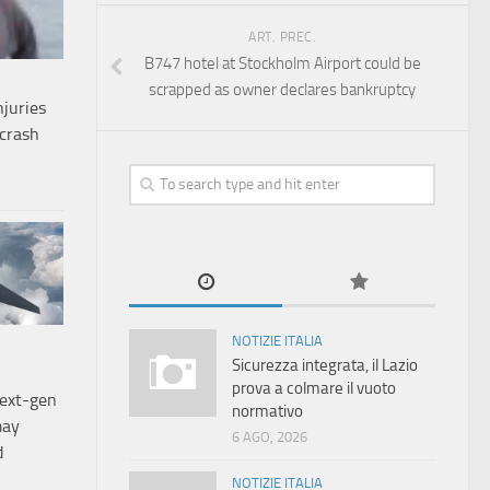
ART. PREC.
B747 hotel at Stockholm Airport could be
scrapped as owner declares bankruptcy
njuries
 crash
e
NOTIZIE ITALIA
Sicurezza integrata, il Lazio
prova a colmare il vuoto
ext-gen
normativo
may
6 AGO, 2026
d
NOTIZIE ITALIA