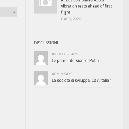
Airbus completes A350F
vibration tests ahead of first
flight
6 AGO, 2026
DISCUSSIONI
AVIOBLOG SAYS:
Le prime ritorsioni di Putin
ADMIN SAYS:
La società si sviluppa. Ed Alitalia?