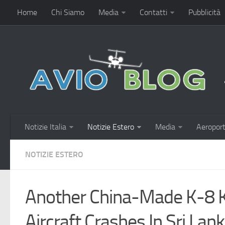
Home
Chi Siamo
Media
Contatti
Pubblicità
Notizie Italia
Notizie Estero
Media
Aeroport
NOTIZIE ESTERO
Another China-Made K-8 
Aircraft Crashes In Sri Lan