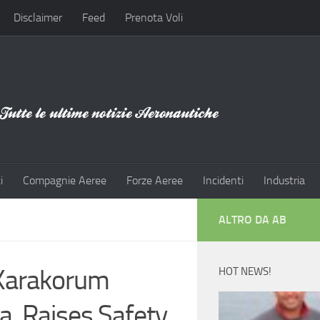
Disclaimer
Feed
Prenota Voli
i
Compagnie Aeree
Forze Aeree
Incidenti
Industria
ALTRO DA AB
Karakorum
HOT NEWS!
ka, Raises Safety