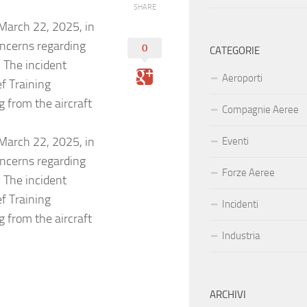
SHARE
 March 22, 2025, in
oncerns regarding
0
CATEGORIE
. The incident
Aeroporti
ef Training
ng from the aircraft
Compagnie Aeree
 March 22, 2025, in
Eventi
oncerns regarding
Forze Aeree
. The incident
ef Training
Incidenti
ng from the aircraft
Industria
ARCHIVI