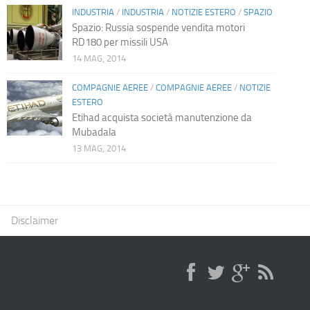
INDUSTRIA
/
INDUSTRIA
/
NOTIZIE ESTERO
/
SPAZIO
Spazio: Russia sospende vendita motori
RD180 per missili USA
14 MAG, 2014
COMPAGNIE AEREE
/
COMPAGNIE AEREE
/
NOTIZIE
ESTERO
Etihad acquista società manutenzione da
Mubadala
13 MAG, 2014
Disclaimer