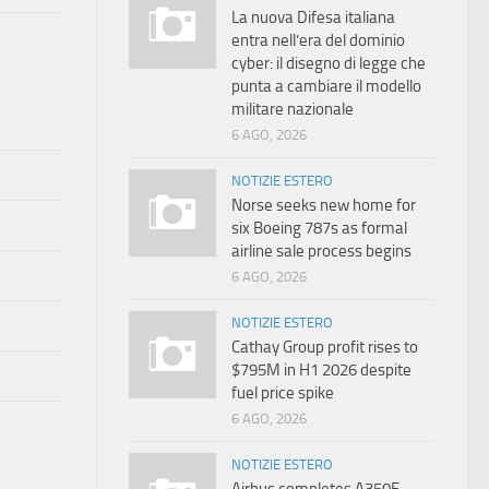
La nuova Difesa italiana
entra nell’era del dominio
cyber: il disegno di legge che
punta a cambiare il modello
militare nazionale
6 AGO, 2026
NOTIZIE ESTERO
Norse seeks new home for
six Boeing 787s as formal
airline sale process begins
6 AGO, 2026
NOTIZIE ESTERO
Cathay Group profit rises to
$795M in H1 2026 despite
fuel price spike
6 AGO, 2026
NOTIZIE ESTERO