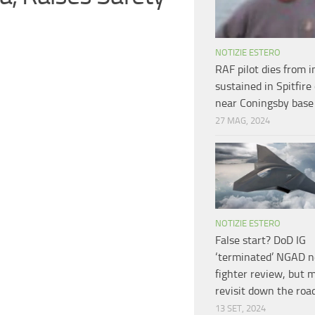
NOTIZIE ESTERO
RAF pilot dies from i
sustained in Spitfire
near Coningsby bas
27 MAG, 2024
NOTIZIE ESTERO
False start? DoD IG
‘terminated’ NGAD n
fighter review, but 
revisit down the roa
13 SET, 2024