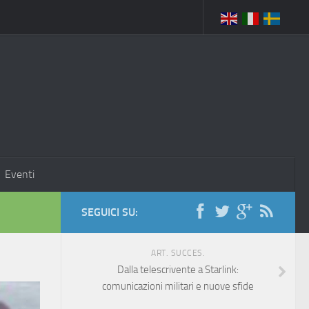
Eventi
SEGUICI SU:
ART. SUCCES.
Dalla telescrivente a Starlink:
comunicazioni militari e nuove sfide