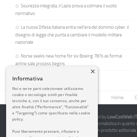
Sicurezza integrata, il Lazio prova a colmare il vuoto
normativo
La nuova Difesa italiana entra nell’era del dominio cyber: il
disegno di legge che punta a cambiare il modello militare
nazionale
Norse seeks new home for six Boeing 787s as formal
airline sale process begins
×
Informativa
Noi e terze parti selezionate utilizziamo
cookie o tecnologie simili per finalità
Home
C
tecniche e, con il tuo consenso, anche per
altre finalità (“Performance”, “Funzionalità”
e “Targeting”) come specificato nella cookie
2014-2026 AvioBlog - Creazione Siti Internet by
LowCostWeb.IT 
policy.
Questo blog non rappresenta una testata giornalistica in quanto
periodicità. Non può pertanto considerarsi un prodotto editoriale 
Puoi liberamente prestare, rifiutare o
7.03.2001.
Disclaimer Completo