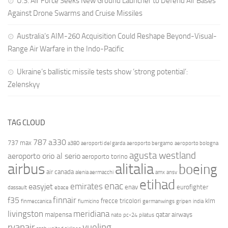
U.S. Air Force Seeks New Ground Launcher to Defend Air Bases
Against Drone Swarms and Cruise Missiles
Australia’s AIM-260 Acquisition Could Reshape Beyond-Visual-
Range Air Warfare in the Indo-Pacific
Ukraine’s ballistic missile tests show ‘strong potential’:
Zelenskyy
TAG CLOUD
787
a330
737 max
a380
aeroporti del garda
aeroporto bergamo
aeroporto bologna
agusta westland
aeroporto orio al serio
aeroporto torino
airbus
alitalia
boeing
air canada
alenia aermacchi
amx
ansv
etihad
enac
emirates
easyjet
enav
eurofighter
dassault
ebace
finnair
f35
frecce tricolori
klm
finmeccanica
fiumicino
germanwings
gripen
india
livingston
meridiana
malpensa
qatar airways
nato
pc-24
pilatus
ryanair
vueling