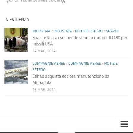
saab
united airlines
IN EVIDENZA
INDUSTRIA
/
INDUSTRIA
/
NOTIZIE ESTERO
/
SPAZIO
Spazio: Russia sospende vendita motori RD180 per
missili USA
14 MAG, 2014
COMPAGNIE AEREE
/
COMPAGNIE AEREE
/
NOTIZIE
ESTERO
Etihad acquista società manutenzione da
Mubadala
13 MAG, 2014