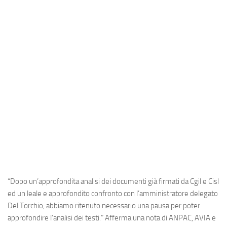
Industria
Notizie Estero
Compagnie Aeree
Forze Aeree
Industria
Media
Video
Aeroporti
Compagnie Aeree
Forze Aeree
“Dopo un’approfondita analisi dei documenti già firmati da Cgil e Cisl
Incidenti
ed un leale e approfondito confronto con l’amministratore delegato
Del Torchio, abbiamo ritenuto necessario una pausa per poter
Industria
approfondire l’analisi dei testi.” Afferma una nota di ANPAC, AVIA e