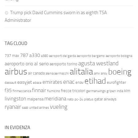
Trump pick David Cummins sworn in as eighth TSA
Administrator
TAG CLOUD
787
a330
737 max
a380
aeroporti del garda
aeroporto bergamo
aeroporto bologna
agusta westland
aeroporto orio al serio
aeroporto torino
airbus
alitalia
boeing
air canada
alenia aermacchi
amx
ansv
etihad
enac
emirates
easyjet
enav
eurofighter
dassault
ebace
finnair
f35
frecce tricolori
klm
finmeccanica
fiumicino
germanwings
gripen
india
livingston
meridiana
malpensa
qatar airways
nato
pc-24
pilatus
ryanair
vueling
saab
united airlines
IN EVIDENZA