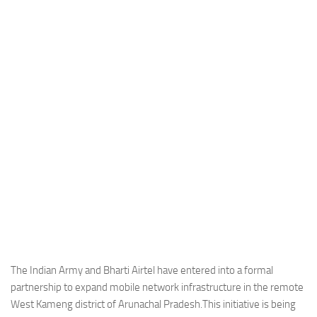
Industria
Notizie Estero
Compagnie Aeree
Forze Aeree
Industria
Media
Video
Aeroporti
Compagnie Aeree
Forze Aeree
Incidenti
The Indian Army and Bharti Airtel have entered into a formal
partnership to expand mobile network infrastructure in the remote
Industria
West Kameng district of Arunachal Pradesh.This initiative is being