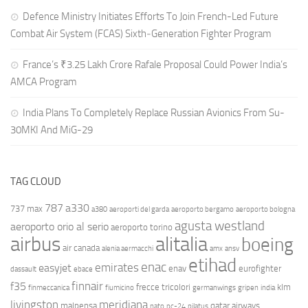
Defence Ministry Initiates Efforts To Join French-Led Future
Combat Air System (FCAS) Sixth‑Generation Fighter Program
France’s ₹3.25 Lakh Crore Rafale Proposal Could Power India’s
AMCA Program
India Plans To Completely Replace Russian Avionics From Su-
30MKI And MiG-29
TAG CLOUD
787
a330
737 max
a380
aeroporti del garda
aeroporto bergamo
aeroporto bologna
agusta westland
aeroporto orio al serio
aeroporto torino
airbus
alitalia
boeing
air canada
alenia aermacchi
amx
ansv
etihad
enac
emirates
easyjet
enav
eurofighter
dassault
ebace
finnair
f35
frecce tricolori
klm
finmeccanica
fiumicino
germanwings
gripen
india
livingston
meridiana
malpensa
qatar airways
nato
pc-24
pilatus