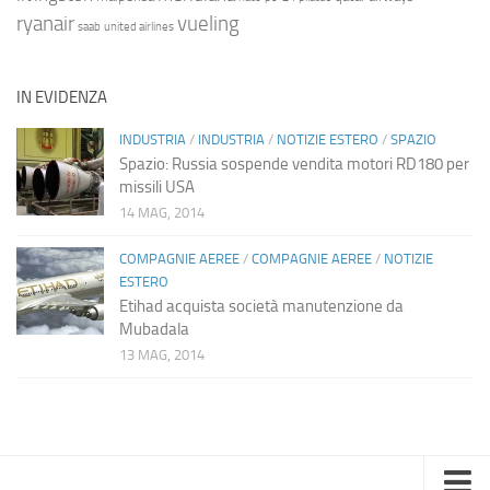
ryanair
vueling
saab
united airlines
IN EVIDENZA
INDUSTRIA
/
INDUSTRIA
/
NOTIZIE ESTERO
/
SPAZIO
Spazio: Russia sospende vendita motori RD180 per
missili USA
14 MAG, 2014
COMPAGNIE AEREE
/
COMPAGNIE AEREE
/
NOTIZIE
ESTERO
Etihad acquista società manutenzione da
Mubadala
13 MAG, 2014