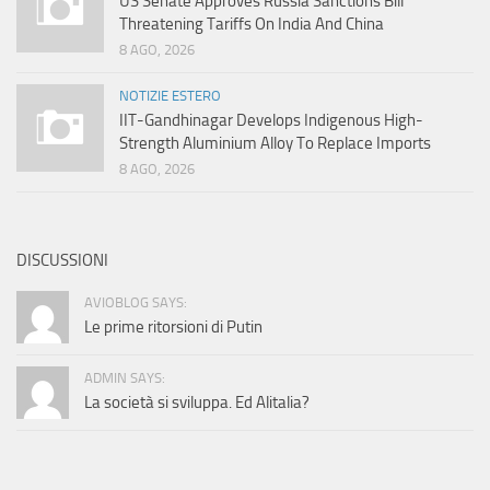
US Senate Approves Russia Sanctions Bill
Threatening Tariffs On India And China
8 AGO, 2026
NOTIZIE ESTERO
IIT-Gandhinagar Develops Indigenous High-
Strength Aluminium Alloy To Replace Imports
8 AGO, 2026
DISCUSSIONI
AVIOBLOG SAYS:
Le prime ritorsioni di Putin
ADMIN SAYS:
La società si sviluppa. Ed Alitalia?