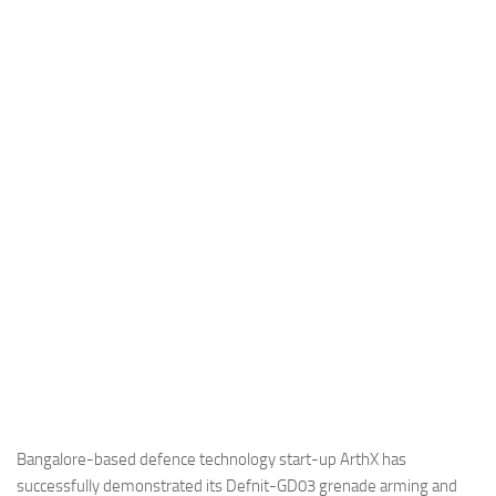
Industria
Notizie Estero
Compagnie Aeree
Forze Aeree
Industria
Media
Video
Aeroporti
Compagnie Aeree
Forze Aeree
Incidenti
Industria
Bangalore-based defence technology start-up ArthX has
successfully demonstrated its Defnit-GD03 grenade arming and