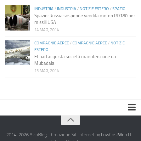
INDUSTRIA
/
INDUSTRIA
/
NOTIZIE ESTERO
/
SPAZIO
Spazio: Russia sospende vendita motori RD180 per
missili USA
14 MAG, 2014
COMPAGNIE AEREE
/
COMPAGNIE AEREE
/
NOTIZIE
ESTERO
Etihad acquista società manutenzione da
Mubadala
13 MAG, 2014
Home
Chi Siamo
2014-2026 AvioBlog - Creazione Siti Internet by
LowCostWeb.IT -