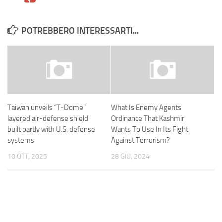
POTREBBERO INTERESSARTI...
Taiwan unveils “T-Dome”
What Is Enemy Agents
layered air-defense shield
Ordinance That Kashmir
built partly with U.S. defense
Wants To Use In Its Fight
systems
Against Terrorism?
10 OTT, 2025
28 GIU, 2024