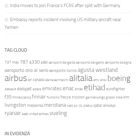
India moves to join France’s FCAS after split with Germany
Embassy reports incident involving US military aircraft near
Yemen
TAG CLOUD
787
a330
737 max
a380
aeroporti del garda
aeroporto bergamo
aeroporto bologna
agusta westland
aeroporto orio al serio
aeroporto torino
airbus
alitalia
boeing
air canada
alenia aermacchi
amx
ansv
etihad
enac
emirates
easyjet
enav
eurofighter
dassault
ebace
finnair
f35
frecce tricolori
klm
finmeccanica
fiumicino
germanwings
gripen
india
livingston
meridiana
malpensa
qatar airways
nato
pc-24
pilatus
ryanair
vueling
saab
united airlines
IN EVIDENZA