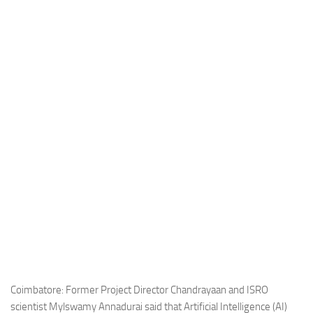
Industria
Notizie Estero
Compagnie Aeree
Forze Aeree
Industria
Media
Video
Aeroporti
Compagnie Aeree
Forze Aeree
Incidenti
Industria
Coimbatore: Former Project Director Chandrayaan and ISRO
scientist Mylswamy Annadurai said that Artificial Intelligence (AI)