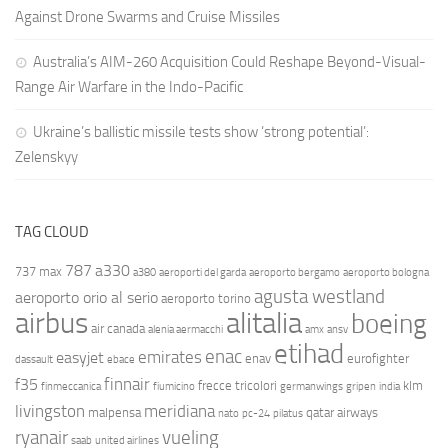
Against Drone Swarms and Cruise Missiles
Australia’s AIM-260 Acquisition Could Reshape Beyond-Visual-
Range Air Warfare in the Indo-Pacific
Ukraine’s ballistic missile tests show ‘strong potential’:
Zelenskyy
TAG CLOUD
787
a330
737 max
a380
aeroporti del garda
aeroporto bergamo
aeroporto bologna
agusta westland
aeroporto orio al serio
aeroporto torino
airbus
alitalia
boeing
air canada
alenia aermacchi
amx
ansv
etihad
enac
emirates
easyjet
enav
eurofighter
dassault
ebace
finnair
f35
frecce tricolori
klm
finmeccanica
fiumicino
germanwings
gripen
india
livingston
meridiana
malpensa
qatar airways
nato
pc-24
pilatus
ryanair
vueling
saab
united airlines