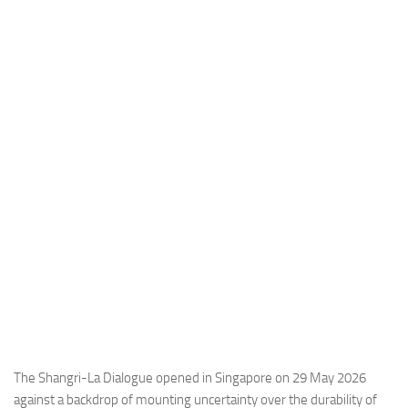
Industria
Notizie Estero
Compagnie Aeree
Forze Aeree
Industria
Media
Video
Aeroporti
Compagnie Aeree
Forze Aeree
Incidenti
Industria
The Shangri-La Dialogue opened in Singapore on 29 May 2026
against a backdrop of mounting uncertainty over the durability of