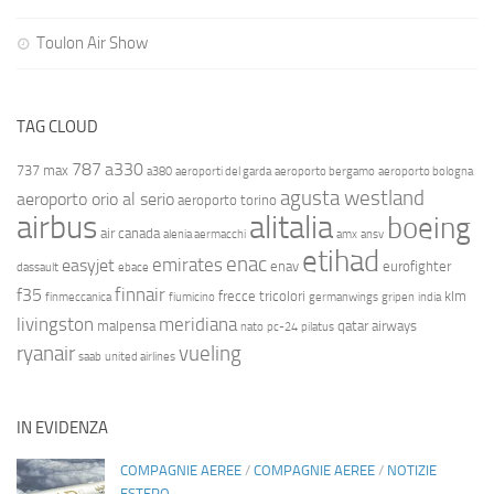
Toulon Air Show
TAG CLOUD
787
a330
737 max
a380
aeroporti del garda
aeroporto bergamo
aeroporto bologna
agusta westland
aeroporto orio al serio
aeroporto torino
airbus
alitalia
boeing
air canada
alenia aermacchi
amx
ansv
etihad
enac
emirates
easyjet
enav
eurofighter
dassault
ebace
finnair
f35
frecce tricolori
klm
finmeccanica
fiumicino
germanwings
gripen
india
livingston
meridiana
malpensa
qatar airways
nato
pc-24
pilatus
ryanair
vueling
saab
united airlines
IN EVIDENZA
COMPAGNIE AEREE
/
COMPAGNIE AEREE
/
NOTIZIE
ESTERO