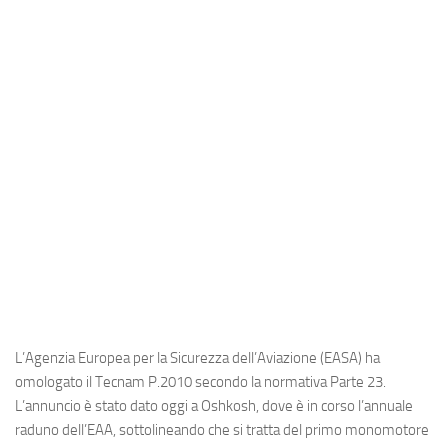
Industria
Notizie Estero
Compagnie Aeree
Forze Aeree
Industria
Media
Video
Aeroporti
Compagnie Aeree
Forze Aeree
L’Agenzia Europea per la Sicurezza dell’Aviazione (EASA) ha
Incidenti
omologato il Tecnam P.2010 secondo la normativa Parte 23.
L’annuncio è stato dato oggi a Oshkosh, dove è in corso l’annuale
Industria
raduno dell’EAA, sottolineando che si tratta del primo monomotore