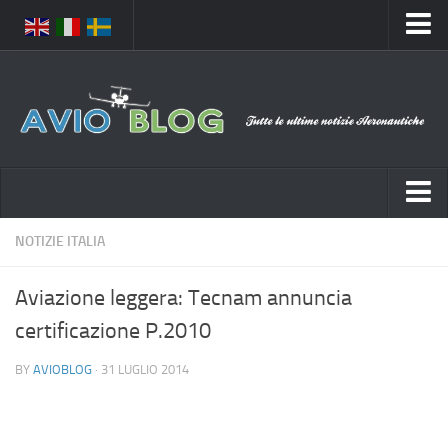
Home
Chi Siamo
Media
Foto
Video
Notizie Italia
NOTIZIE ITALIA
Contatti
Aeronautica Civile
Privacy
Aviazione leggera: Tecnam annuncia
Aeronautica Militare
Pubblicità
certificazione P.2010
Aeroporti
Disclaimer
BY
AVIOBLOG
· 31 LUGLIO 2014
Compagnie Aeree
Feed
Forze Aeree
Prenota Voli
Incidenti e inconvenienti aerei