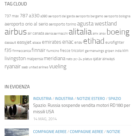
TAG CLOUD
787
a330
737 max
a380
aeroporti del garda
aeroporto bergamo
aeroporto bologna
agusta westland
aeroporto orio al serio
aeroporto torino
airbus
alitalia
boeing
air canada
alenia aermacchi
amx
ansv
etihad
enac
emirates
easyjet
enav
eurofighter
dassault
ebace
finnair
f35
frecce tricolori
klm
finmeccanica
fiumicino
germanwings
gripen
india
livingston
meridiana
malpensa
qatar airways
nato
pc-24
pilatus
ryanair
vueling
saab
united airlines
IN EVIDENZA
INDUSTRIA
/
INDUSTRIA
/
NOTIZIE ESTERO
/
SPAZIO
Spazio: Russia sospende vendita motori RD180 per
missili USA
14 MAG, 2014
COMPAGNIE AEREE
/
COMPAGNIE AEREE
/
NOTIZIE