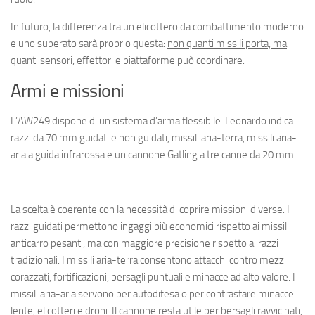
In futuro, la differenza tra un elicottero da combattimento moderno
e uno superato sarà proprio questa:
non quanti missili porta, ma
quanti sensori, effettori e piattaforme può coordinare
.
Armi e missioni
L’AW249 dispone di un sistema d’arma flessibile. Leonardo indica
razzi da 70 mm guidati e non guidati, missili aria-terra, missili aria-
aria a guida infrarossa e un cannone Gatling a tre canne da 20 mm.
La scelta è coerente con la necessità di coprire missioni diverse. I
razzi guidati permettono ingaggi più economici rispetto ai missili
anticarro pesanti, ma con maggiore precisione rispetto ai razzi
tradizionali. I missili aria-terra consentono attacchi contro mezzi
corazzati, fortificazioni, bersagli puntuali e minacce ad alto valore. I
missili aria-aria servono per autodifesa o per contrastare minacce
lente, elicotteri e droni. Il cannone resta utile per bersagli ravvicinati,