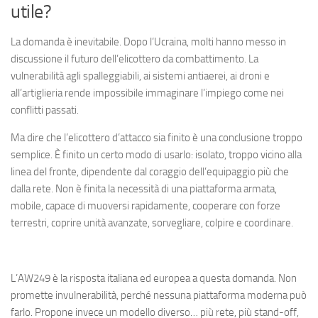
utile?
La domanda è inevitabile. Dopo l’Ucraina, molti hanno messo in
discussione il futuro dell’elicottero da combattimento. La
vulnerabilità agli spalleggiabili, ai sistemi antiaerei, ai droni e
all’artiglieria rende impossibile immaginare l’impiego come nei
conflitti passati.
Ma dire che l’elicottero d’attacco sia finito è una conclusione troppo
semplice. È finito un certo modo di usarlo: isolato, troppo vicino alla
linea del fronte, dipendente dal coraggio dell’equipaggio più che
dalla rete. Non è finita la necessità di una piattaforma armata,
mobile, capace di muoversi rapidamente, cooperare con forze
terrestri, coprire unità avanzate, sorvegliare, colpire e coordinare.
L’AW249 è la risposta italiana ed europea a questa domanda. Non
promette invulnerabilità, perché nessuna piattaforma moderna può
farlo. Propone invece un modello diverso… più rete, più stand-off,