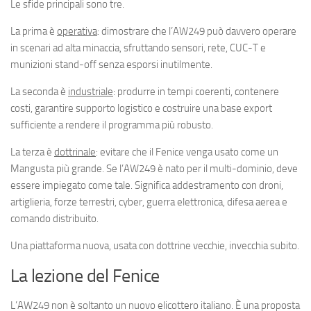
Le sfide principali sono tre.
La prima è
operativa
: dimostrare che l’AW249 può davvero operare
in scenari ad alta minaccia, sfruttando sensori, rete, CUC-T e
munizioni stand-off senza esporsi inutilmente.
La seconda è
industriale
: produrre in tempi coerenti, contenere
costi, garantire supporto logistico e costruire una base export
sufficiente a rendere il programma più robusto.
La terza è
dottrinale
: evitare che il Fenice venga usato come un
Mangusta più grande. Se l’AW249 è nato per il multi-dominio, deve
essere impiegato come tale. Significa addestramento con droni,
artiglieria, forze terrestri, cyber, guerra elettronica, difesa aerea e
comando distribuito.
Una piattaforma nuova, usata con dottrine vecchie, invecchia subito.
La lezione del Fenice
L’AW249 non è soltanto un nuovo elicottero italiano. È una proposta