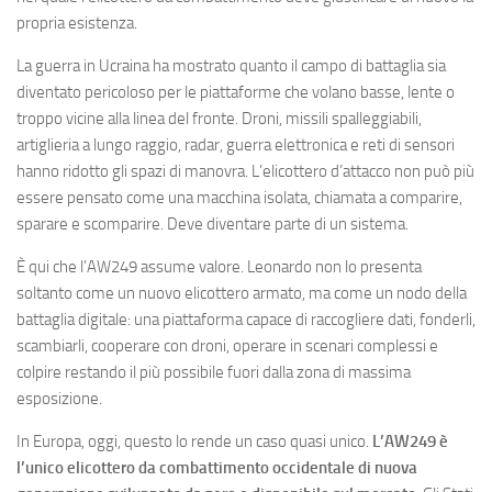
Eventi
propria esistenza.
La guerra in Ucraina ha mostrato quanto il campo di battaglia sia
diventato pericoloso per le piattaforme che volano basse, lente o
troppo vicine alla linea del fronte. Droni, missili spalleggiabili,
artiglieria a lungo raggio, radar, guerra elettronica e reti di sensori
hanno ridotto gli spazi di manovra. L’elicottero d’attacco non può più
essere pensato come una macchina isolata, chiamata a comparire,
sparare e scomparire. Deve diventare parte di un sistema.
È qui che l’AW249 assume valore. Leonardo non lo presenta
soltanto come un nuovo elicottero armato, ma come un nodo della
battaglia digitale: una piattaforma capace di raccogliere dati, fonderli,
scambiarli, cooperare con droni, operare in scenari complessi e
colpire restando il più possibile fuori dalla zona di massima
esposizione.
In Europa, oggi, questo lo rende un caso quasi unico.
L’AW249 è
l’unico elicottero da combattimento occidentale di nuova