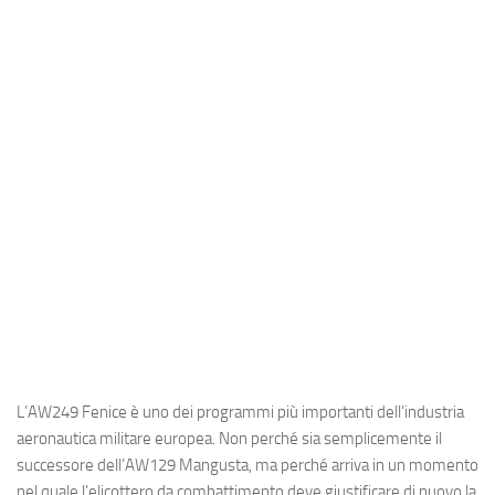
Industria
Notizie Estero
Compagnie Aeree
Forze Aeree
Industria
Media
Video
Aeroporti
Compagnie Aeree
Forze Aeree
L’AW249 Fenice è uno dei programmi più importanti dell’industria
Incidenti
aeronautica militare europea. Non perché sia semplicemente il
Industria
successore dell’AW129 Mangusta, ma perché arriva in un momento
nel quale l’elicottero da combattimento deve giustificare di nuovo la