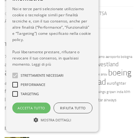
Noi e terze parti selezionate utilizziamo
Trump pick David Cummins sworn in as eighth TSA
cookie o tecnologie simili per finalità
tecniche e, con il tuo consenso, anche per
Administrator
altre finalità (“Performance”, “Funzionalità”
e “Targeting”) come specificato nella cookie
policy.
TAG CLOUD
Puoi liberamente prestare, rifiutare o
787
a330
737 max
a380
aeroporti del garda
aeroporto bergamo
aeroporto bologna
revocare il tuo consenso, in qualsiasi
agusta westland
momento.
aeroporto orio al serio
Leggi di più
aeroporto torino
airbus
alitalia
boeing
air canada
alenia aermacchi
amx
ansv
STRETTAMENTE NECESSARI
etihad
enac
emirates
easyjet
enav
eurofighter
dassault
ebace
PERFORMANCE
finnair
f35
frecce tricolori
klm
finmeccanica
fiumicino
germanwings
gripen
india
TARGETING
livingston
meridiana
malpensa
qatar airways
nato
pc-24
pilatus
ryanair
vueling
ACCETTA TUTTO
RIFIUTA TUTTO
saab
united airlines
MOSTRA DETTAGLI
IN EVIDENZA