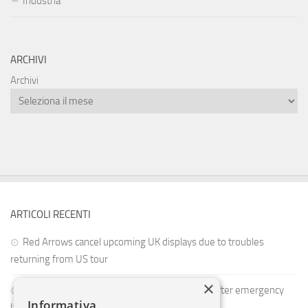
Industria
ARCHIVI
Archivi
ARTICOLI RECENTI
Red Arrows cancel upcoming UK displays due to troubles
returning from US tour
×
Delta passengers evacuate on escape slides after emergency
Informativa
landing