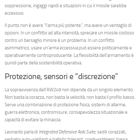
soppressione, ingaggi rapidi e situazioni in cui il missile sarebbe
eccessivo.
Il punto non è avere “l’arma più potente”, ma avere un ventaglio di
opzioni. In un conflitto ad alta intensità, sprecare un missile costoso
contro un bersaglio minore è un problema. In un conflitto
asimmetrico, usare un’arma eccessiva può essere politicamente e
operativamente controproducente. La flessibilità dell’armamento è
quindi parte della sostenibilità operativa.
Protezione, sensori e “discrezione”
La sopravvivenza dell’AW249 non dipende da un singolo elemento.
Non basta la corazza, non basta la velocità, non basta il profilo basso.
Serve una combinazione di protezione fisica, sistemi di allarme,
guerra elettronica, contromisure, consapevolezza situazionale e
capacità di evitare la minaccia.
Leonardo parla di
Integrated Defensive Aids Suite
, sedili corazzati,
serbatoi auto-sigillanti e ballistic tolerant,
crashworthiness
, bassa