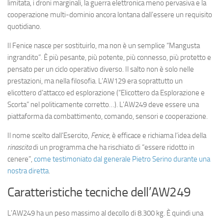
limitata, i droni marginali, la guerra elettronica meno pervasiva e la
cooperazione multi-dominio ancora lontana dall’essere un requisito
quotidiano.
Il Fenice nasce per sostituirlo, ma non è un semplice “Mangusta
ingrandito”. È più pesante, più potente, più connesso, più protetto e
pensato per un ciclo operativo diverso. Il salto non è solo nelle
prestazioni, ma nella filosofia. L’AW129 era soprattutto un
elicottero d’attacco ed esplorazione (“Elicottero da Esplorazione e
Scorta” nel politicamente corretto…). L’AW249 deve essere una
piattaforma da combattimento, comando, sensori e cooperazione.
Il nome scelto dall’Esercito,
Fenice
, è efficace e richiama l’idea della
rinascita
di un programma che ha rischiato di “essere ridotto in
cenere”,
come testimoniato dal generale Pietro Serino durante una
nostra diretta
.
Caratteristiche tecniche dell’AW249
L’AW249 ha un peso massimo al decollo di 8.300 kg. È quindi una