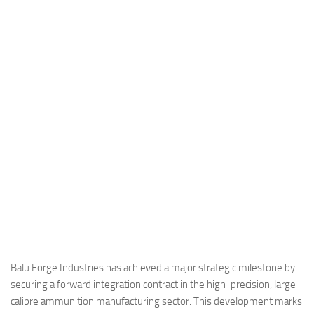
Industria
Notizie Estero
Compagnie Aeree
Forze Aeree
Industria
Media
Video
Aeroporti
Compagnie Aeree
Forze Aeree
Incidenti
Balu Forge Industries has achieved a major strategic milestone by
securing a forward integration contract in the high-precision, large-
Industria
calibre ammunition manufacturing sector. This development marks