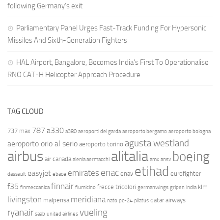
following Germany’s exit
Parliamentary Panel Urges Fast-Track Funding For Hypersonic
Missiles And Sixth-Generation Fighters
HAL Airport, Bangalore, Becomes India’s First To Operationalise
RNO CAT-H Helicopter Approach Procedure
TAG CLOUD
787
a330
737 max
a380
aeroporti del garda
aeroporto bergamo
aeroporto bologna
agusta westland
aeroporto orio al serio
aeroporto torino
airbus
alitalia
boeing
air canada
alenia aermacchi
amx
ansv
etihad
enac
emirates
easyjet
enav
eurofighter
dassault
ebace
finnair
f35
frecce tricolori
klm
finmeccanica
fiumicino
germanwings
gripen
india
livingston
meridiana
malpensa
qatar airways
nato
pc-24
pilatus
ryanair
vueling
saab
united airlines