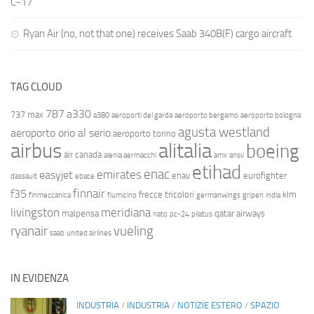
C-17
Ryan Air (no, not that one) receives Saab 340B(F) cargo aircraft
TAG CLOUD
787
a330
737 max
a380
aeroporti del garda
aeroporto bergamo
aeroporto bologna
agusta westland
aeroporto orio al serio
aeroporto torino
airbus
alitalia
boeing
air canada
alenia aermacchi
amx
ansv
etihad
enac
emirates
easyjet
enav
eurofighter
dassault
ebace
finnair
f35
frecce tricolori
klm
finmeccanica
fiumicino
germanwings
gripen
india
livingston
meridiana
malpensa
qatar airways
nato
pc-24
pilatus
ryanair
vueling
saab
united airlines
IN EVIDENZA
INDUSTRIA
/
INDUSTRIA
/
NOTIZIE ESTERO
/
SPAZIO