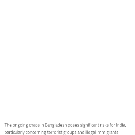
Industria
Notizie Estero
Compagnie Aeree
Forze Aeree
Industria
Media
Video
Aeroporti
Compagnie Aeree
Forze Aeree
Incidenti
Industria
The ongoing chaos in Bangladesh poses significant risks for India,
particularly concerning terrorist groups and illegal immigrants.