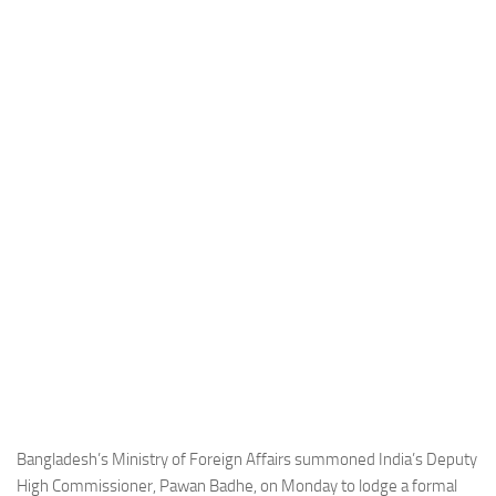
Industria
Notizie Estero
Compagnie Aeree
Forze Aeree
Industria
Media
Video
Aeroporti
Compagnie Aeree
Forze Aeree
Incidenti
Industria
Bangladesh’s Ministry of Foreign Affairs summoned India’s Deputy
High Commissioner, Pawan Badhe, on Monday to lodge a formal