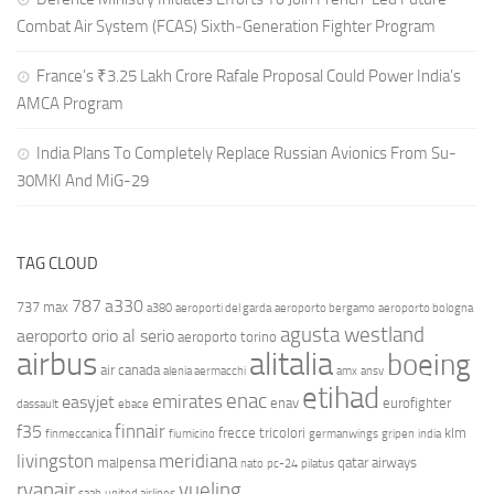
Combat Air System (FCAS) Sixth‑Generation Fighter Program
France’s ₹3.25 Lakh Crore Rafale Proposal Could Power India’s
AMCA Program
India Plans To Completely Replace Russian Avionics From Su-
30MKI And MiG-29
TAG CLOUD
787
a330
737 max
a380
aeroporti del garda
aeroporto bergamo
aeroporto bologna
agusta westland
aeroporto orio al serio
aeroporto torino
airbus
alitalia
boeing
air canada
alenia aermacchi
amx
ansv
etihad
enac
emirates
easyjet
enav
eurofighter
dassault
ebace
finnair
f35
frecce tricolori
klm
finmeccanica
fiumicino
germanwings
gripen
india
livingston
meridiana
malpensa
qatar airways
nato
pc-24
pilatus
ryanair
vueling
saab
united airlines