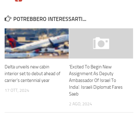
POTREBBERO INTERESSARTI...
Delta unveils new cabin
‘Excited To Begin New
interior set to debut ahead of
Assignment As Deputy
carrier’s centennial year
Ambassador Of Israel To
India’: Israeli Diplomat Fares
17 OTT, 2024
Saeb
2 AGO, 2024