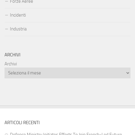
Forze Aeree
Incidenti
Industria
ARCHIVI
Archivi
ARTICOLI RECENTI
Defence Ministry Initiates Efforts To Join French-Led Future