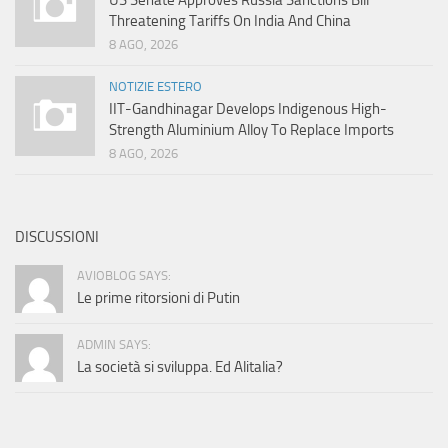
US Senate Approves Russia Sanctions Bill
Threatening Tariffs On India And China
8 AGO, 2026
NOTIZIE ESTERO
IIT-Gandhinagar Develops Indigenous High-
Strength Aluminium Alloy To Replace Imports
8 AGO, 2026
DISCUSSIONI
AVIOBLOG SAYS:
Le prime ritorsioni di Putin
ADMIN SAYS:
La società si sviluppa. Ed Alitalia?