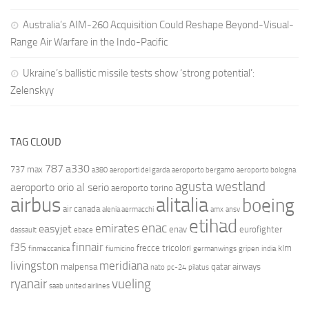
Australia’s AIM-260 Acquisition Could Reshape Beyond-Visual-
Range Air Warfare in the Indo-Pacific
Ukraine’s ballistic missile tests show ‘strong potential’:
Zelenskyy
TAG CLOUD
787
a330
737 max
a380
aeroporti del garda
aeroporto bergamo
aeroporto bologna
agusta westland
aeroporto orio al serio
aeroporto torino
airbus
alitalia
boeing
air canada
alenia aermacchi
amx
ansv
etihad
enac
emirates
easyjet
enav
eurofighter
dassault
ebace
finnair
f35
frecce tricolori
klm
finmeccanica
fiumicino
germanwings
gripen
india
livingston
meridiana
malpensa
qatar airways
nato
pc-24
pilatus
ryanair
vueling
saab
united airlines