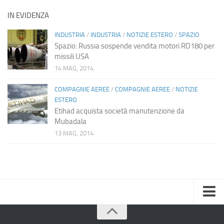
IN EVIDENZA
INDUSTRIA
/
INDUSTRIA
/
NOTIZIE ESTERO
/
SPAZIO
Spazio: Russia sospende vendita motori RD180 per
missili USA
14 MAG, 2014
COMPAGNIE AEREE
/
COMPAGNIE AEREE
/
NOTIZIE
ESTERO
Etihad acquista società manutenzione da
Mubadala
13 MAG, 2014
Home