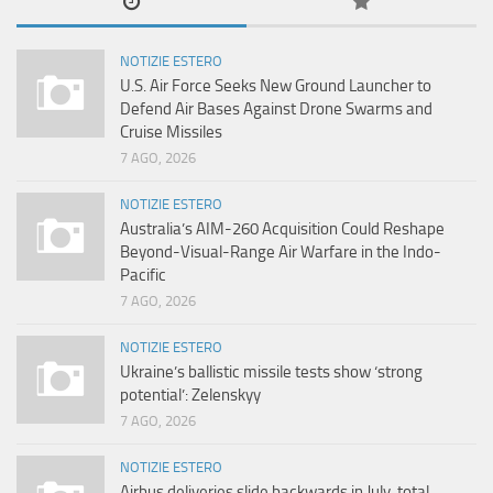
NOTIZIE ESTERO
U.S. Air Force Seeks New Ground Launcher to
Defend Air Bases Against Drone Swarms and
Cruise Missiles
7 AGO, 2026
NOTIZIE ESTERO
Australia’s AIM-260 Acquisition Could Reshape
Beyond-Visual-Range Air Warfare in the Indo-
Pacific
7 AGO, 2026
NOTIZIE ESTERO
Ukraine’s ballistic missile tests show ‘strong
potential’: Zelenskyy
7 AGO, 2026
NOTIZIE ESTERO
Airbus deliveries slide backwards in July, total