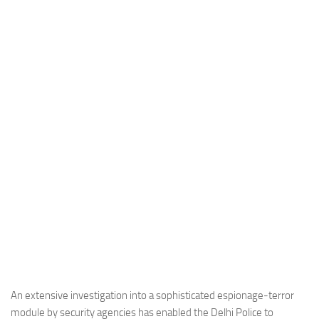
Industria
Notizie Estero
Compagnie Aeree
Forze Aeree
Industria
Media
Video
Aeroporti
Compagnie Aeree
Forze Aeree
Incidenti
Industria
An extensive investigation into a sophisticated espionage-terror
module by security agencies has enabled the Delhi Police to