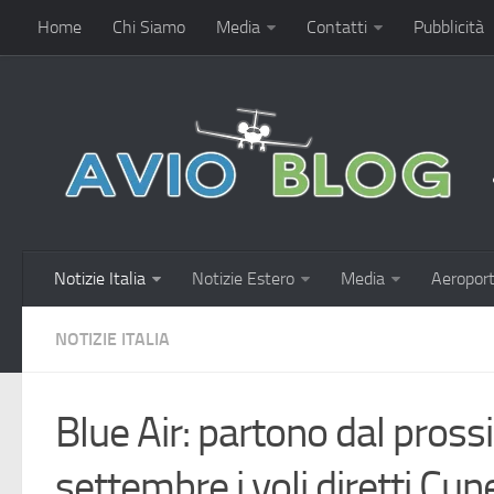
Home
Chi Siamo
Media
Contatti
Pubblicità
Notizie Italia
Notizie Estero
Media
Aeroport
NOTIZIE ITALIA
Blue Air: partono dal pros
settembre i voli diretti C