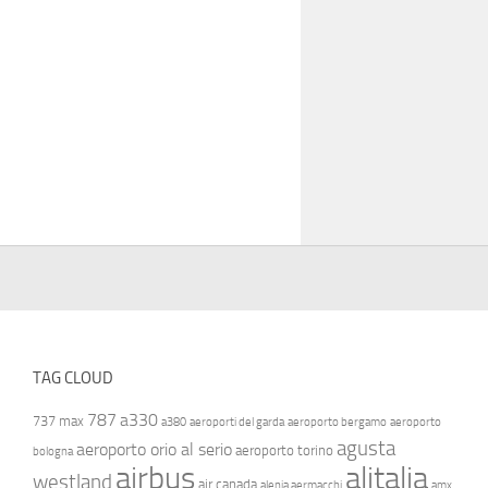
TAG CLOUD
787
a330
737 max
a380
aeroporti del garda
aeroporto bergamo
aeroporto
agusta
aeroporto orio al serio
aeroporto torino
bologna
airbus
alitalia
westland
air canada
alenia aermacchi
amx