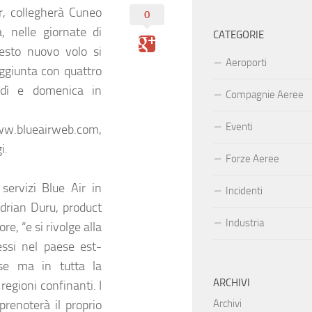
r
, collegherà Cuneo
0
, nelle giornate di
CATEGORIE
esto nuovo volo si
Aeroporti
aggiunta con quattro
erdì e domenica in
Compagnie Aeree
Eventi
 www.blueairweb.com,
i.
Forze Aeree
servizi Blue Air in
Incidenti
drian Duru, product
Industria
e, “e si rivolge alla
ssi nel paese est-
ese ma in tutta la
ARCHIVI
regioni confinanti. I
 prenoterà il proprio
Archivi