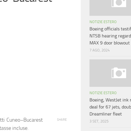
NOTIZIE ESTERO
Boeing officials testi
NTSB hearing regard
MAX 9 door blowou
7 AGO, 2024
NOTIZIE ESTERO
Boeing, WestJet ink 
deal for 67 jets, dou
Dreamliner fleet
etti Cuneo–Bucarest
SHARE
3 SET, 2025
 tasse incluse.