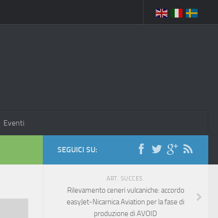
Eventi
SEGUICI SU:
ART. SUCCES.
Rilevamento ceneri vulcaniche: accordo
easyJet-Nicarnica Aviation per la fase di
produzione di AVOID