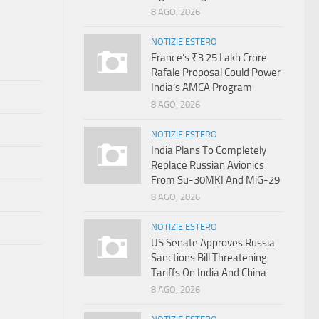
8 AGO, 2026
NOTIZIE ESTERO
France’s ₹3.25 Lakh Crore
Rafale Proposal Could Power
India’s AMCA Program
8 AGO, 2026
NOTIZIE ESTERO
India Plans To Completely
Replace Russian Avionics
From Su-30MKI And MiG-29
8 AGO, 2026
NOTIZIE ESTERO
US Senate Approves Russia
Sanctions Bill Threatening
Tariffs On India And China
8 AGO, 2026