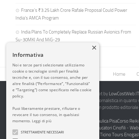
France’s ₹3.25 Lakh Crore Rafale Proposal Could Power
India’s AMCA Program
India Plans To Completely Replace Russian Avionics From
Su-30MKI And MiG-29
×
Informativa
Noi e terze parti selezionate utilizziamo
cookie o tecnologie simili per finalità
Home
C
tecniche e, con il tuo consenso, anche per
altre finalità (“Performance”, “Funzionalità”
e “Targeting”) come specificato nella cookie
2014-2026 AvioBlog - Creazione Siti Internet by
LowCostWeb.IT 
policy.
Questo blog non rappresenta una testata giornalistica in quanto
periodicità. Non può pertanto considerarsi un prodotto editoriale 
Puoi liberamente prestare, rifiutare o
7.03.2001.
Disclaimer Completo
revocare il tuo consenso, in qualsiasi
Vendita Abbigliamento Sicurezza
Termoidraulica Pisa
Corso Reiki
momento.
Leggi di più
Napoli
Corsi Formazione Mediatori Felini Educatori Cinofili
-
Web 
STRETTAMENTE NECESSARI
Andrologo Toscana
Progettare Casa Canton Ticino
Tours Enogas