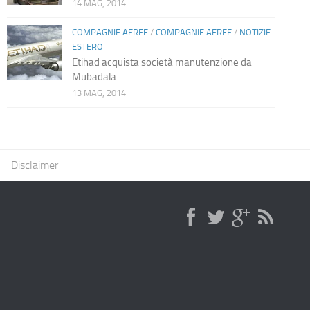
14 MAG, 2014
COMPAGNIE AEREE
/
COMPAGNIE AEREE
/
NOTIZIE
ESTERO
Etihad acquista società manutenzione da
Mubadala
13 MAG, 2014
Disclaimer