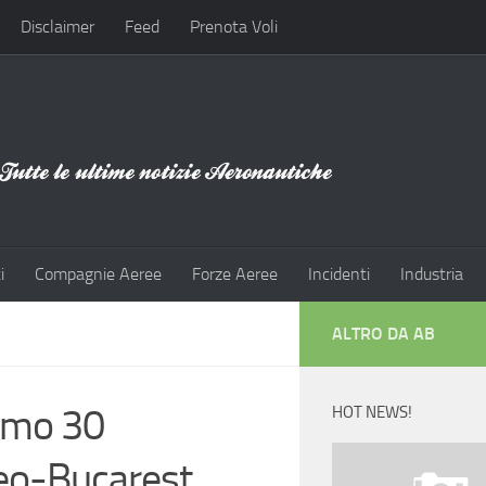
Disclaimer
Feed
Prenota Voli
i
Compagnie Aeree
Forze Aeree
Incidenti
Industria
ALTRO DA AB
simo 30
HOT NEWS!
uneo-Bucarest