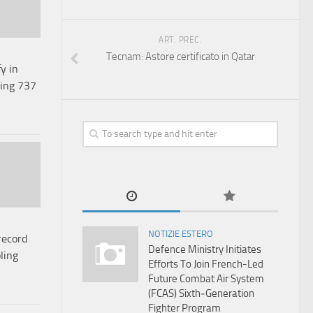
ART. PREC.
Tecnam: Astore certificato in Qatar
fy in
ing 737
t
NOTIZIE ESTERO
record
Defence Ministry Initiates
bling
Efforts To Join French-Led
Future Combat Air System
(FCAS) Sixth‑Generation
Fighter Program