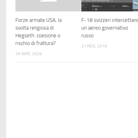
Forze armate USA, la
F-18 svizzeri intercettan
svolta religiosa di
un aereo governativo
Hegseth: coesione o
russo
rischio di frattura?
21 NOV, 2016
26 MAR, 2026