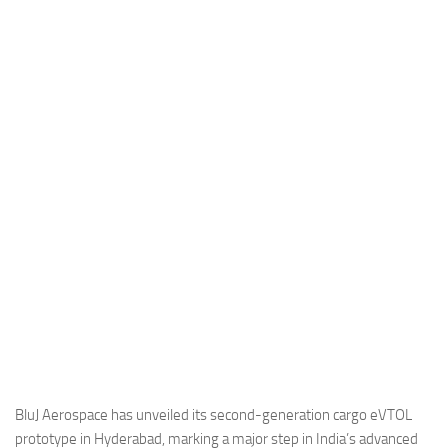
Industria
Notizie Estero
Compagnie Aeree
Forze Aeree
Industria
Media
Video
Aeroporti
Compagnie Aeree
Forze Aeree
Incidenti
Industria
BluJ Aerospace has unveiled its second-generation cargo eVTOL
prototype in Hyderabad, marking a major step in India’s advanced