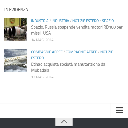
IN EVIDENZA
INDUSTRIA
/
INDUSTRIA
/
NOTIZIE ESTERO
/
SPAZIO
Spazio: Russia sospende vendita motori RD180 per
missili USA
14 MAG, 2014
COMPAGNIE AEREE
/
COMPAGNIE AEREE
/
NOTIZIE
ESTERO
Etihad acquista società manutenzione da
Mubadala
13 MAG, 2014
Home