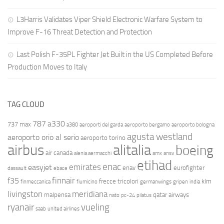
L3Harris Validates Viper Shield Electronic Warfare System to
Improve F-16 Threat Detection and Protection
Last Polish F-35PL Fighter Jet Built in the US Completed Before
Production Moves to Italy
TAG CLOUD
787
a330
737 max
a380
aeroporti del garda
aeroporto bergamo
aeroporto bologna
agusta westland
aeroporto orio al serio
aeroporto torino
airbus
alitalia
boeing
air canada
alenia aermacchi
amx
ansv
etihad
enac
emirates
easyjet
enav
eurofighter
dassault
ebace
finnair
f35
frecce tricolori
klm
finmeccanica
fiumicino
germanwings
gripen
india
livingston
meridiana
malpensa
qatar airways
nato
pc-24
pilatus
ryanair
vueling
saab
united airlines