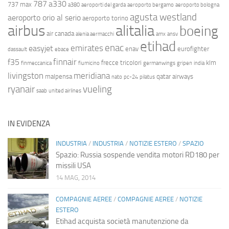
787
a330
737 max
a380
aeroporti del garda
aeroporto bergamo
aeroporto bologna
agusta westland
aeroporto orio al serio
aeroporto torino
airbus
alitalia
boeing
air canada
alenia aermacchi
amx
ansv
etihad
enac
emirates
easyjet
enav
eurofighter
dassault
ebace
finnair
f35
frecce tricolori
klm
finmeccanica
fiumicino
germanwings
gripen
india
livingston
meridiana
malpensa
qatar airways
nato
pc-24
pilatus
ryanair
vueling
saab
united airlines
IN EVIDENZA
INDUSTRIA
/
INDUSTRIA
/
NOTIZIE ESTERO
/
SPAZIO
Spazio: Russia sospende vendita motori RD180 per
missili USA
14 MAG, 2014
COMPAGNIE AEREE
/
COMPAGNIE AEREE
/
NOTIZIE
ESTERO
Etihad acquista società manutenzione da