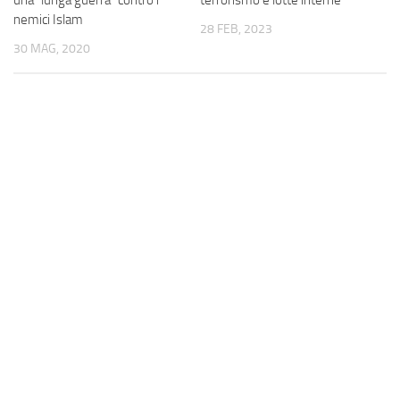
una “lunga guerra” contro i
terrorismo e lotte interne
nemici Islam
28 FEB, 2023
30 MAG, 2020