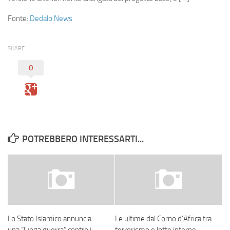
Eventi
Fonte:
Dedalo News
SHARE
0
POTREBBERO INTERESSARTI...
Lo Stato Islamico annuncia
Le ultime dal Corno d’Africa tra