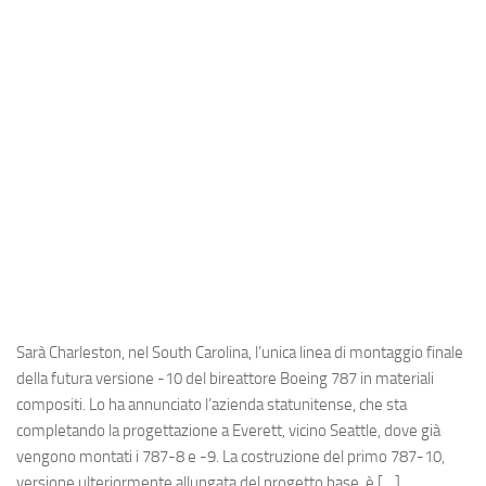
Industria
Notizie Estero
Compagnie Aeree
Forze Aeree
Industria
Media
Video
Aeroporti
Compagnie Aeree
Sarà Charleston, nel South Carolina, l’unica linea di montaggio finale
Forze Aeree
della futura versione -10 del bireattore Boeing 787 in materiali
compositi. Lo ha annunciato l’azienda statunitense, che sta
Incidenti
completando la progettazione a Everett, vicino Seattle, dove già
Industria
vengono montati i 787-8 e -9. La costruzione del primo 787-10,
versione ulteriormente allungata del progetto base, è […]