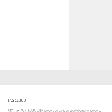
TAG CLOUD
787
a330
737 max
a380
aeroporti del garda
aeroporto bergamo
aeroporto