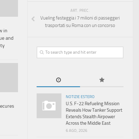
ART. PREC.
Vueling festeggia i 7 milioni di passeggeri
trasportati su Roma con un concorso
w in
gue and
ety
NOTIZIE ESTERO
U.S. F-22 Refueling Mission
ecures
Reveals How Tanker Support
Extends Stealth Airpower
Across the Middle East
6 AGO, 2026