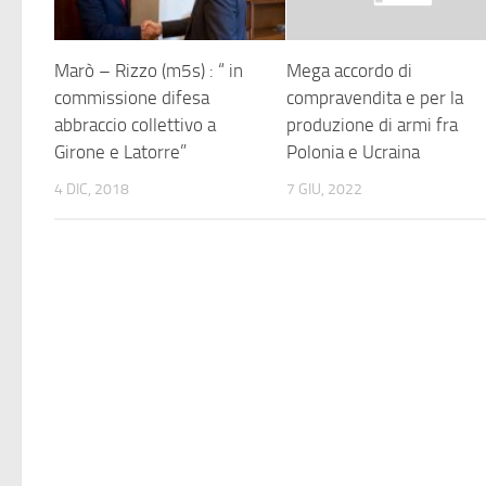
Marò – Rizzo (m5s) : “ in
Mega accordo di
commissione difesa
compravendita e per la
abbraccio collettivo a
produzione di armi fra
Girone e Latorre”
Polonia e Ucraina
4 DIC, 2018
7 GIU, 2022