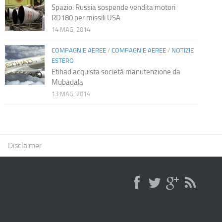
Spazio: Russia sospende vendita motori
RD180 per missili USA
14 MAG, 2014
COMPAGNIE AEREE
/
COMPAGNIE AEREE
/
NOTIZIE
ESTERO
Etihad acquista società manutenzione da
Mubadala
13 MAG, 2014
Disclaimer