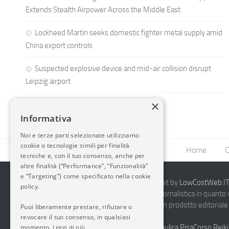
Extends Stealth Airpower Across the Middle East
Lockheed Martin seeks domestic fighter metal supply amid
China export controls
Suspected explosive device and mid-air collision disrupt
Leipzig airport
×
Informativa
Noi e terze parti selezionate utilizziamo
cookie o tecnologie simili per finalità
Home
C
tecniche e, con il tuo consenso, anche per
altre finalità (“Performance”, “Funzionalità”
e “Targeting”) come specificato nella cookie
2014-2026 AvioBlog - Creazione Siti Internet by
LowCostWeb.IT 
policy.
Questo blog non rappresenta una testata giornalistica in quanto
periodicità. Non può pertanto considerarsi un prodotto editoriale 
Puoi liberamente prestare, rifiutare o
7.03.2001.
Disclaimer Completo
revocare il tuo consenso, in qualsiasi
momento.
Vendita Abbigliamento Sicurezza
Termoidraulica Pisa
Corso Reiki
Leggi di più