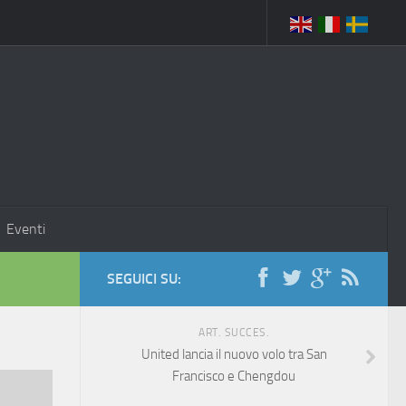
Eventi
SEGUICI SU:
ART. SUCCES.
United lancia il nuovo volo tra San
Francisco e Chengdou