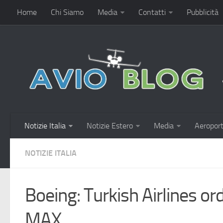
Home
Chi Siamo
Media
Contatti
Pubblicità
Notizie Italia
Notizie Estero
Media
Aeroport
NOTIZIE ITALIA
Boeing: Turkish Airlines or
MAX