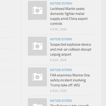
NOTIZIE ESTERO
Lockheed Martin seeks
domestic fighter metal
supply amid China export
controls
6 AGO, 2026
NOTIZIE ESTERO
Suspected explosive device
and mid-air collision disrupt
Leipzig airport
6 AGO, 2026
NOTIZIE ESTERO
FAA examines Marine One
safety incident involving
Trump take off: WSJ
6 AGO, 2026
NOTIZIE ESTERO