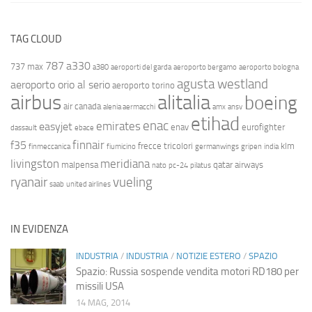
TAG CLOUD
787
a330
737 max
a380
aeroporti del garda
aeroporto bergamo
aeroporto bologna
agusta westland
aeroporto orio al serio
aeroporto torino
airbus
alitalia
boeing
air canada
alenia aermacchi
amx
ansv
etihad
enac
emirates
easyjet
enav
eurofighter
dassault
ebace
finnair
f35
frecce tricolori
klm
finmeccanica
fiumicino
germanwings
gripen
india
livingston
meridiana
malpensa
qatar airways
nato
pc-24
pilatus
ryanair
vueling
saab
united airlines
IN EVIDENZA
INDUSTRIA
/
INDUSTRIA
/
NOTIZIE ESTERO
/
SPAZIO
Spazio: Russia sospende vendita motori RD180 per
missili USA
14 MAG, 2014