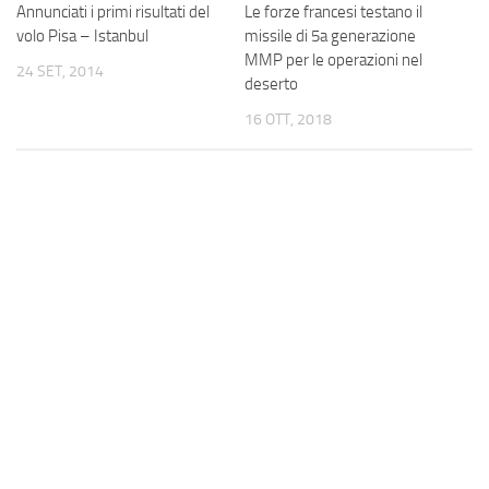
Le forze francesi testano il
Annunciati i primi risultati del
missile di 5a generazione
volo Pisa – Istanbul
MMP per le operazioni nel
24 SET, 2014
deserto
16 OTT, 2018