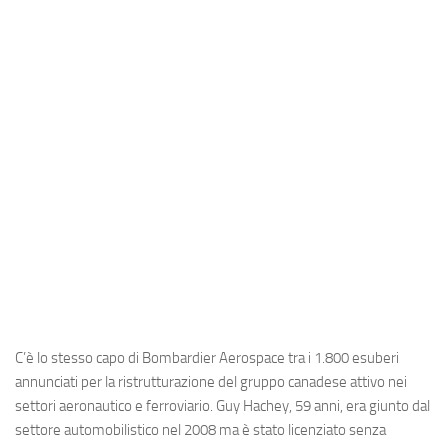
Industria
Notizie Estero
Compagnie Aeree
Forze Aeree
Industria
Media
Video
Aeroporti
Compagnie Aeree
Forze Aeree
C’è lo stesso capo di Bombardier Aerospace tra i 1.800 esuberi
Incidenti
annunciati per la ristrutturazione del gruppo canadese attivo nei
settori aeronautico e ferroviario. Guy Hachey, 59 anni, era giunto dal
Industria
settore automobilistico nel 2008 ma è stato licenziato senza