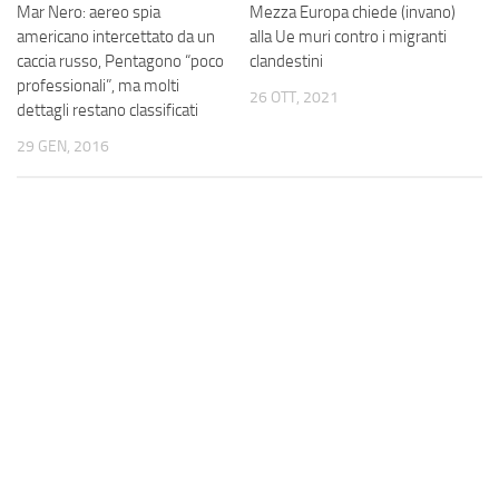
Mar Nero: aereo spia
Mezza Europa chiede (invano)
americano intercettato da un
alla Ue muri contro i migranti
caccia russo, Pentagono “poco
clandestini
professionali”, ma molti
26 OTT, 2021
dettagli restano classificati
29 GEN, 2016