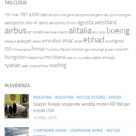
TAG CLOUD
787
a330
737 max
a380
aeroporti del garda
aeroporto bergamo
aeroporto bologna
agusta westland
aeroporto orio al serio
aeroporto torino
airbus
alitalia
boeing
air canada
alenia aermacchi
amx
ansv
etihad
enac
emirates
easyjet
enav
eurofighter
dassault
ebace
finnair
f35
frecce tricolori
klm
finmeccanica
fiumicino
germanwings
gripen
india
livingston
meridiana
malpensa
qatar airways
nato
pc-24
pilatus
ryanair
vueling
saab
united airlines
IN EVIDENZA
INDUSTRIA
/
INDUSTRIA
/
NOTIZIE ESTERO
/
SPAZIO
Spazio: Russia sospende vendita motori RD180 per
missili USA
14 MAG, 2014
COMPAGNIE AEREE
/
COMPAGNIE AEREE
/
NOTIZIE