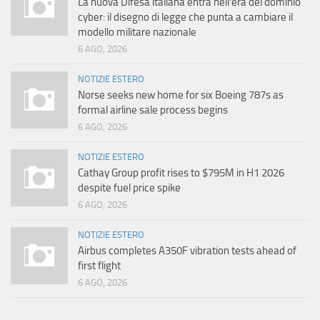
La nuova Difesa italiana entra nell’era del dominio
cyber: il disegno di legge che punta a cambiare il
modello militare nazionale
6 AGO, 2026
NOTIZIE ESTERO
Norse seeks new home for six Boeing 787s as
formal airline sale process begins
6 AGO, 2026
NOTIZIE ESTERO
Cathay Group profit rises to $795M in H1 2026
despite fuel price spike
6 AGO, 2026
NOTIZIE ESTERO
Airbus completes A350F vibration tests ahead of
first flight
6 AGO, 2026