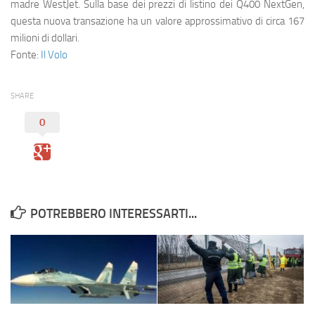
Eventi
madre WestJet. Sulla base dei prezzi di listino dei Q400 NextGen,
questa nuova transazione ha un valore approssimativo di circa 167
milioni di dollari.
Fonte:
Il Volo
SHARE
0
POTREBBERO INTERESSARTI...