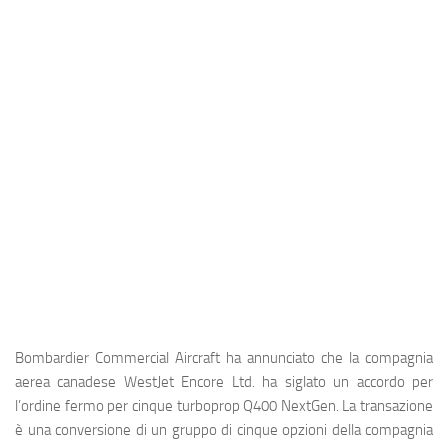
Industria
Notizie Estero
Compagnie Aeree
Forze Aeree
Industria
Media
Video
Aeroporti
Compagnie Aeree
Forze Aeree
Bombardier Commercial Aircraft
ha annunciato che la compagnia
Incidenti
aerea canadese
WestJet Encore Ltd.
ha siglato un accordo per
l’ordine fermo per cinque turboprop
Q400 NextGen
. La transazione
Industria
è una conversione di un gruppo di cinque opzioni della compagnia