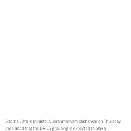
Industria
Notizie Estero
Compagnie Aeree
Forze Aeree
Industria
Media
Video
Aeroporti
Compagnie Aeree
Forze Aeree
Incidenti
Industria
External Affairs Minister Subrahmanyam Jaishankar on Thursday
underlined that the BRICS grouping is expected to play a