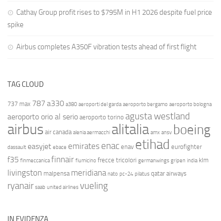
Cathay Group profit rises to $795M in H1 2026 despite fuel price
spike
Airbus completes A350F vibration tests ahead of first flight
TAG CLOUD
787
a330
737 max
a380
aeroporti del garda
aeroporto bergamo
aeroporto bologna
agusta westland
aeroporto orio al serio
aeroporto torino
airbus
alitalia
boeing
air canada
alenia aermacchi
amx
ansv
etihad
enac
emirates
easyjet
enav
eurofighter
dassault
ebace
finnair
f35
frecce tricolori
klm
finmeccanica
fiumicino
germanwings
gripen
india
livingston
meridiana
malpensa
qatar airways
nato
pc-24
pilatus
ryanair
vueling
saab
united airlines
IN EVIDENZA