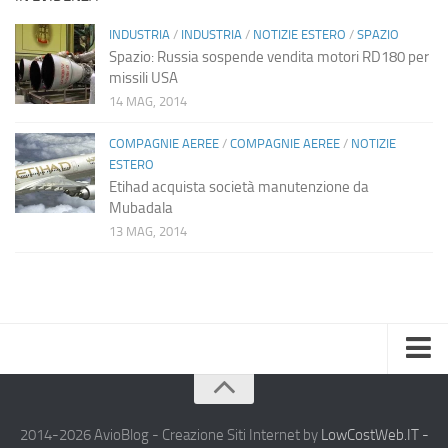
INDUSTRIA
/
INDUSTRIA
/
NOTIZIE ESTERO
/
SPAZIO
Spazio: Russia sospende vendita motori RD180 per
missili USA
14 MAG, 2014
COMPAGNIE AEREE
/
COMPAGNIE AEREE
/
NOTIZIE
ESTERO
Etihad acquista società manutenzione da
Mubadala
13 MAG, 2014
Home
Chi Siamo
2014-2026 AvioBlog - Creazione Siti Internet by
LowCostWeb.IT -