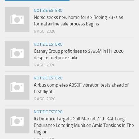
NOTIZIE ESTERO
Norse seeks new home for six Boeing 787s as
formal airline sale process begins
6 AGO, 2026
NOTIZIE ESTERO
Cathay Group profit rises to $795M in H1 2026
despite fuel price spike
6 AGO, 2026
NOTIZIE ESTERO
Airbus completes A350F vibration tests ahead of
first flight
6 AGO, 2026
NOTIZIE ESTERO
IG Defence Targets Gulf Market With KAL Long-
Endurance Loitering Munition Amid Tensions In The
Region