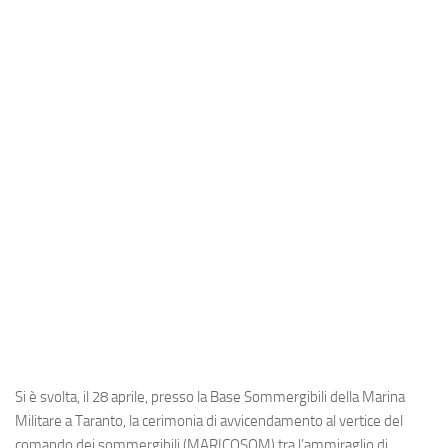
Industria
Notizie Estero
Compagnie Aeree
Forze Aeree
Industria
Media
Video
Aeroporti
Compagnie Aeree
Forze Aeree
Incidenti
Si è svolta, il 28 aprile, presso la Base Sommergibili della Marina
Industria
Militare a Taranto, la cerimonia di avvicendamento al vertice del
comando dei sommergibili (MARICOSOM) tra l’ammiraglio di