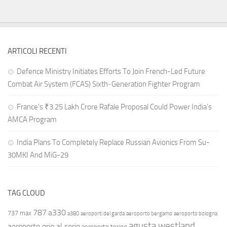
ARTICOLI RECENTI
Defence Ministry Initiates Efforts To Join French-Led Future
Combat Air System (FCAS) Sixth‑Generation Fighter Program
France’s ₹3.25 Lakh Crore Rafale Proposal Could Power India’s
AMCA Program
India Plans To Completely Replace Russian Avionics From Su-
30MKI And MiG-29
TAG CLOUD
787
a330
737 max
a380
aeroporti del garda
aeroporto bergamo
aeroporto bologna
agusta westland
aeroporto orio al serio
aeroporto torino