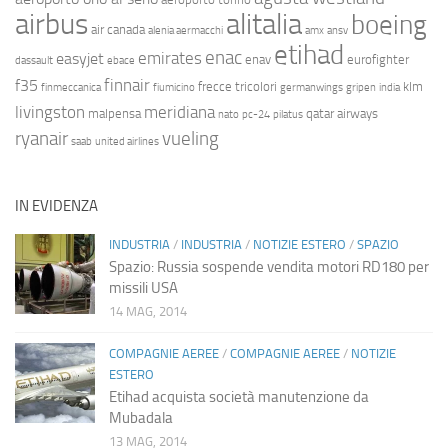
airbus
alitalia
boeing
air canada
alenia aermacchi
amx
ansv
etihad
enac
emirates
easyjet
enav
eurofighter
dassault
ebace
finnair
f35
frecce tricolori
klm
finmeccanica
fiumicino
germanwings
gripen
india
livingston
meridiana
malpensa
qatar airways
nato
pc-24
pilatus
ryanair
vueling
saab
united airlines
IN EVIDENZA
INDUSTRIA
/
INDUSTRIA
/
NOTIZIE ESTERO
/
SPAZIO
Spazio: Russia sospende vendita motori RD180 per
missili USA
14 MAG, 2014
COMPAGNIE AEREE
/
COMPAGNIE AEREE
/
NOTIZIE
ESTERO
Etihad acquista società manutenzione da
Mubadala
13 MAG, 2014