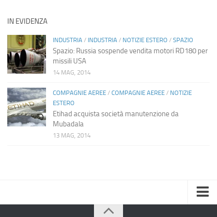
IN EVIDENZA
INDUSTRIA
/
INDUSTRIA
/
NOTIZIE ESTERO
/
SPAZIO
Spazio: Russia sospende vendita motori RD180 per
missili USA
14 MAG, 2014
COMPAGNIE AEREE
/
COMPAGNIE AEREE
/
NOTIZIE
ESTERO
Etihad acquista società manutenzione da
Mubadala
13 MAG, 2014
Home