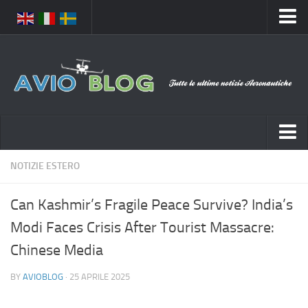
Home
Chi Siamo
Media
Foto
Video
Notizie Italia
NOTIZIE ESTERO
Contatti
Aeronautica Civile
Privacy
Can Kashmir’s Fragile Peace Survive? India’s
Aeronautica Militare
Pubblicità
Modi Faces Crisis After Tourist Massacre:
Aeroporti
Disclaimer
Chinese Media
Compagnie Aeree
Feed
BY
AVIOBLOG
· 25 APRILE 2025
Forze Aeree
Prenota Voli
Incidenti e inconvenienti aerei