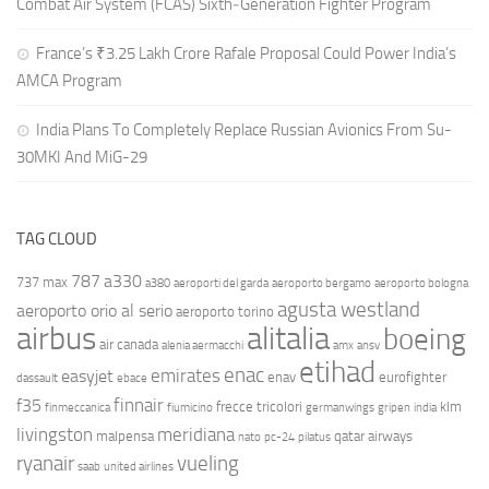
Combat Air System (FCAS) Sixth‑Generation Fighter Program
France’s ₹3.25 Lakh Crore Rafale Proposal Could Power India’s
AMCA Program
India Plans To Completely Replace Russian Avionics From Su-
30MKI And MiG-29
TAG CLOUD
787
a330
737 max
a380
aeroporti del garda
aeroporto bergamo
aeroporto bologna
agusta westland
aeroporto orio al serio
aeroporto torino
airbus
alitalia
boeing
air canada
alenia aermacchi
amx
ansv
etihad
enac
emirates
easyjet
enav
eurofighter
dassault
ebace
finnair
f35
frecce tricolori
klm
finmeccanica
fiumicino
germanwings
gripen
india
livingston
meridiana
malpensa
qatar airways
nato
pc-24
pilatus
ryanair
vueling
saab
united airlines