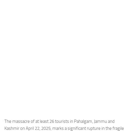
Industria
Notizie Estero
Compagnie Aeree
Forze Aeree
Industria
Media
Video
Aeroporti
Compagnie Aeree
Forze Aeree
Incidenti
Industria
The massacre of at least 26 tourists in Pahalgam, Jammu and
Kashmir on April 22, 2025, marks a significant rupture in the fragile