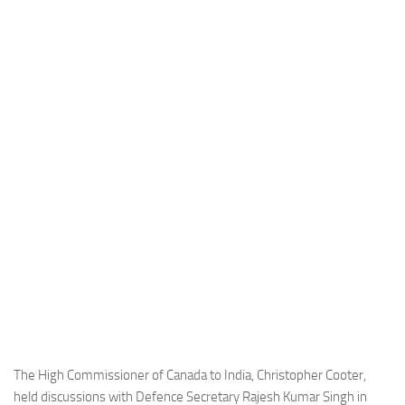
Industria
Notizie Estero
Compagnie Aeree
Forze Aeree
Industria
Media
Video
Aeroporti
Compagnie Aeree
Forze Aeree
Incidenti
Industria
The High Commissioner of Canada to India, Christopher Cooter,
held discussions with Defence Secretary Rajesh Kumar Singh in