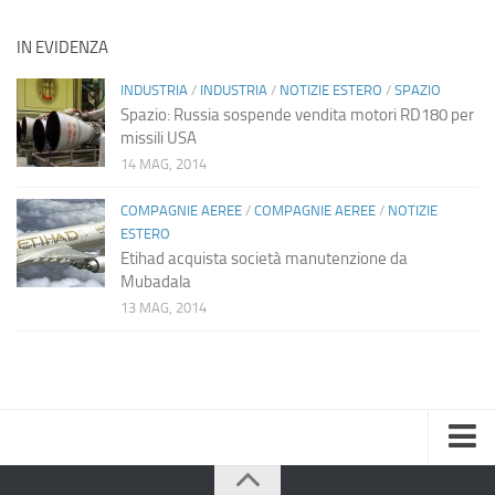
IN EVIDENZA
INDUSTRIA
/
INDUSTRIA
/
NOTIZIE ESTERO
/
SPAZIO
Spazio: Russia sospende vendita motori RD180 per
missili USA
14 MAG, 2014
COMPAGNIE AEREE
/
COMPAGNIE AEREE
/
NOTIZIE
ESTERO
Etihad acquista società manutenzione da
Mubadala
13 MAG, 2014
Home