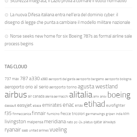
Sicurezza integrata, il Lazio prova a colmare il vuoto normativo
La nuova Difesa italiana entra nell’era del dominio cyber: il
disegno di legge che punta a cambiare il modello militare nazionale
Norse seeks new home for six Boeing 787s as formal airline sale
process begins
TAG CLOUD
787
a330
737 max
a380
aeroporti del garda
aeroporto bergamo
aeroporto bologna
agusta westland
aeroporto orio al serio
aeroporto torino
airbus
alitalia
boeing
air canada
alenia aermacchi
amx
ansv
etihad
enac
emirates
easyjet
enav
eurofighter
dassault
ebace
finnair
f35
frecce tricolori
klm
finmeccanica
fiumicino
germanwings
gripen
india
livingston
meridiana
malpensa
qatar airways
nato
pc-24
pilatus
ryanair
vueling
saab
united airlines