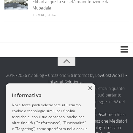
Etihad acquista società manutenzione da
Mubadala
13 MAG, 2014
Home
Chi Siamo
2014-2026 AvioBlog - Creazione Siti Internet by
LowCostWeb.IT -
Internet Solutions
-
Notizie Estero
×
Questo blog non rappresenta una testata giornalistica in quanto
Informativa
viene aggiornato senza alcuna periodicità. Non può pertanto
Compagnie Aeree
considerarsi un prodotto editoriale ai sensi della legge n° 62 del
Noi e terze parti selezionate utilizziamo
Forze Aeree
7.03.2001.
Disclaimer Completo
cookie o tecnologie simili per finalità
Vendita Abbigliamento Sicurezza
Termoidraulica Pisa
Corso Reiki
Industria
tecniche e, con il tuo consenso, anche per
Torino
Selezione del personale Napoli
Corsi Formazione Mediatori
altre finalità (“Performance”, “Funzionalità”
Notizie Italia
Felini Educatori Cinofili
-
Web Agency Pisa
Urologo Toscana
e “Targeting”) come specificato nella cookie