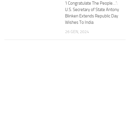
‘I Congratulate The People…’:
U.S. Secretary of State Antony
Blinken Extends Republic Day
Wishes To India
26 GEN, 2024