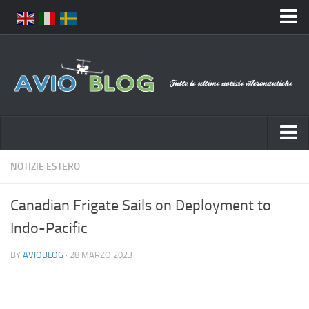
Home
Chi Siamo
Media
Foto
Video
Notizie Italia
NOTIZIE ESTERO
Contatti
Aeronautica Civile
Privacy
Canadian Frigate Sails on Deployment to
Aeronautica Militare
Pubblicità
Indo-Pacific
Aeroporti
Disclaimer
BY
AVIOBLOG
· 28 MARZO 2023
Compagnie Aeree
Feed
Forze Aeree
Prenota Voli
Incidenti e inconvenienti aerei