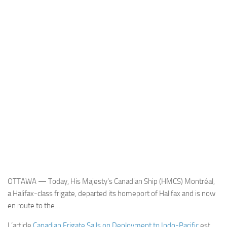
Industria
Notizie Estero
Compagnie Aeree
Forze Aeree
Industria
Media
Video
Aeroporti
Compagnie Aeree
Forze Aeree
OTTAWA — Today, His Majesty’s Canadian Ship (HMCS) Montréal,
Incidenti
a Halifax-class frigate, departed its homeport of Halifax and is now
en route to the…
Industria
L’article
Canadian Frigate Sails on Deployment to Indo-Pacific
est