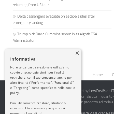
returning from US tour
Delta passengers evacuate on escape slides after
emergency landing
Trump pick David Cummins sworn in as eighth TSA
Administrator
×
Informativa
Noi e terze parti selezionate utilizziamo
cookie o tecnologie simili per finalità
Home
C
tecniche e, con il tuo consenso, anche per
altre finalità (“Performance”, “Funzionalità”
e “Targeting”) come specificato nella cookie
2014-2026 AvioBlog - Creazione Siti Internet by
LowCostWeb.IT 
policy.
Questo blog non rappresenta una testata giornalistica in quanto
periodicità. Non può pertanto considerarsi un prodotto editoriale 
Puoi liberamente prestare, rifiutare o
7.03.2001.
Disclaimer Completo
revocare il tuo consenso, in qualsiasi
momento.
Vendita Abbigliamento Sicurezza
Termoidraulica Pisa
Corso Reiki
Leggi di più