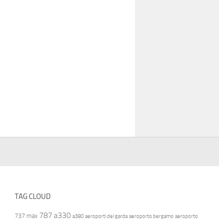
TAG CLOUD
787
a330
737 max
a380
aeroporti del garda
aeroporto bergamo
aeroporto