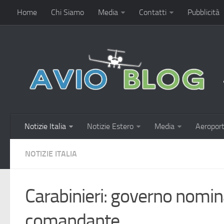
Home
Chi Siamo
Media
Contatti
Pubblicità
Notizie Italia
Notizie Estero
Media
Aeroport
NOTIZIE ITALIA
Carabinieri: governo nomina
comandante