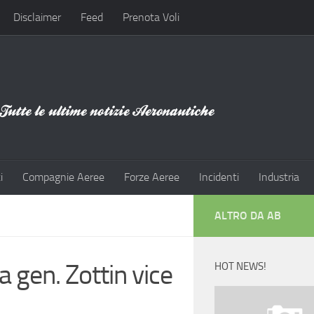
Disclaimer
Feed
Prenota Voli
i
Compagnie Aeree
Forze Aeree
Incidenti
Industria
ALTRO DA AB
 gen. Zottin vice
HOT NEWS!