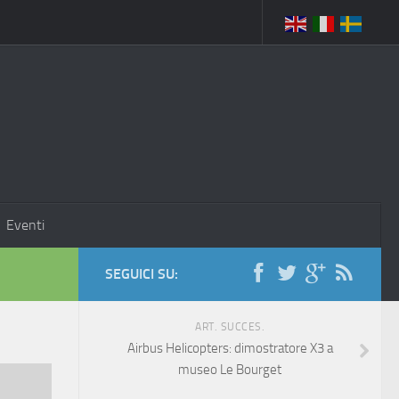
Eventi
SEGUICI SU:
ART. SUCCES.
Airbus Helicopters: dimostratore X3 a
museo Le Bourget