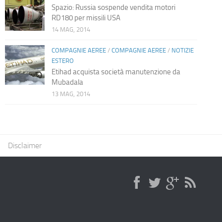
Spazio: Russia sospende vendita motori
RD180 per missili USA
14 MAG, 2014
COMPAGNIE AEREE
/
COMPAGNIE AEREE
/
NOTIZIE
ESTERO
Etihad acquista società manutenzione da
Mubadala
13 MAG, 2014
Disclaimer