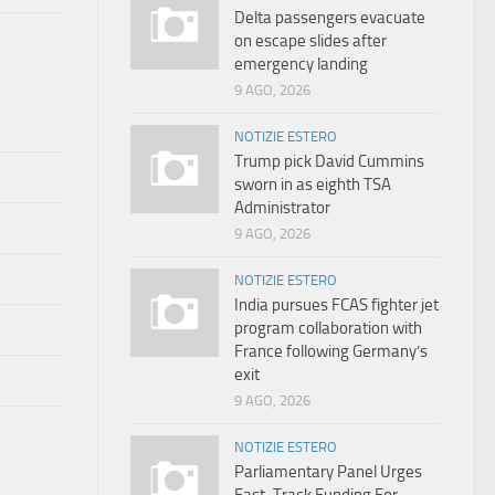
Delta passengers evacuate
on escape slides after
emergency landing
9 AGO, 2026
NOTIZIE ESTERO
Trump pick David Cummins
sworn in as eighth TSA
Administrator
9 AGO, 2026
NOTIZIE ESTERO
India pursues FCAS fighter jet
program collaboration with
France following Germany’s
exit
9 AGO, 2026
NOTIZIE ESTERO
Parliamentary Panel Urges